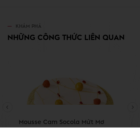
KHÁM PHÁ
NHỮNG CÔNG THỨC LIÊN QUAN
Mousse Cam Socola Mứt Mơ
Xem thêm