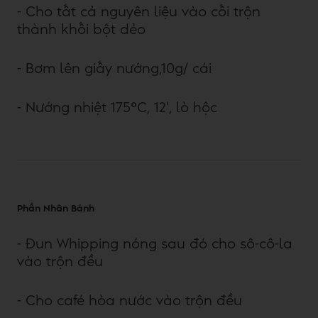
- Cho tất cả nguyên liệu vào cối trộn
thành khối bột dẻo
- Bơm lên giấy nướng,10g/ cái
- Nướng nhiệt 175°C, 12', lò hộc
Phần Nhân Bánh
- Đun Whipping nóng sau đó cho sô-cô-la
vào trộn đều
- Cho café hòa nước vào trộn đều