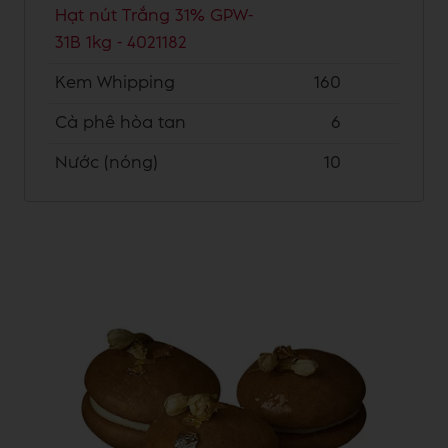
Hạt nút Trắng 31% GPW-
31B 1kg - 4021182
Kem Whipping
160
Cà phê hòa tan
6
Nước (nóng)
10