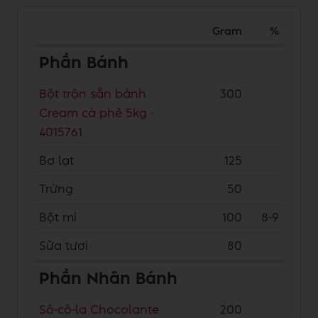
Gram
%
Phần Bánh
Bột trộn sẵn bánh
300
Cream cà phê 5kg -
4015761
Bơ lạt
125
Trứng
50
Bột mì
100
8-9
Sữa tươi
80
Phần Nhân Bánh
Sô-cô-la Chocolante
200