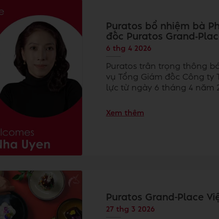
Puratos bổ nhiệm bà P
đốc Puratos Grand‑Plac
6 thg 4 2026
Puratos trân trọng thông 
vụ Tổng Giám đốc Công ty T
lực từ ngày 6 tháng 4 năm 
Xem thêm
Puratos Grand-Place Vi
27 thg 3 2026