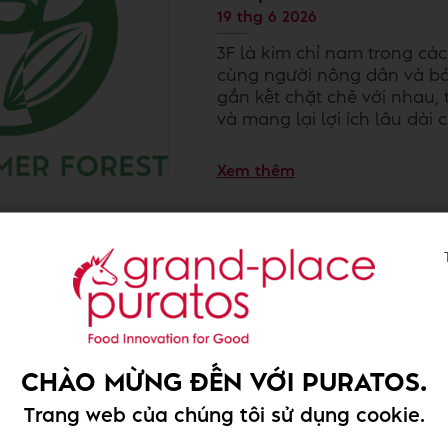
19 thg 6 2026
3F là kim chỉ nam trong cá
cùng người nông dân và bảo
gắn kết chặt chẽ với nhau, 
và mang lại lợi ích lâu dài 
Xem thêm
Puratos Grand-Place Việ
danh trong Top 50 Doan
năm 2026
11 thg 6 2026
CHÀO MỪNG ĐẾN VỚI PURATOS.
Với triết lý đặt con người l
Trang web của chúng tôi sử dụng cookie.
Trái Đất, Puratos Grand-Pla
hạng mục “Tối Ưu Nguồn Ng