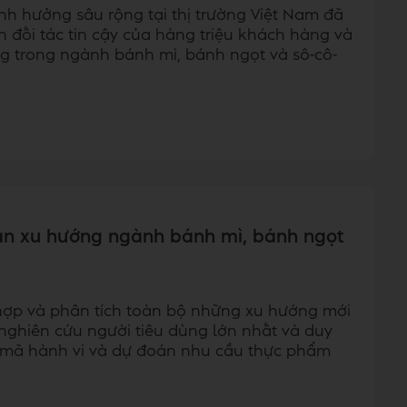
nh hưởng sâu rộng tại thị trường Việt Nam đã
 đối tác tin cậy của hàng triệu khách hàng và
ng trong ngành bánh mì, bánh ngọt và sô-cô-
án xu hướng ngành bánh mì, bánh ngọt
hợp và phân tích toàn bộ những xu hướng mới
 nghiên cứu người tiêu dùng lớn nhất và duy
iải mã hành vi và dự đoán nhu cầu thực phẩm