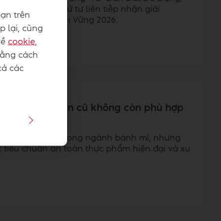
nh dấu năm thứ tư liên tiếp nhận giải
ạn trên
p Phát Triển Bền Vững 2026.
p lại, cũng
về
cookie
,
Bằng cách
cả các
hững tiêu chuẩn cũ không còn phù hợp
ụ gia phổ biến trong ngành bánh mì, nhưng
ác tiêu chuẩn an toàn thực phẩm hiện đại và xu