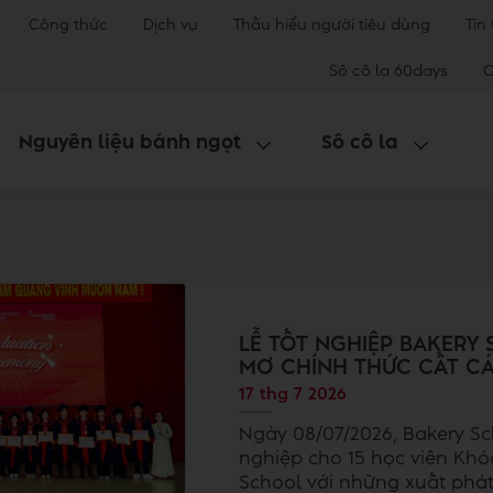
Công thức
Dịch vụ
Thấu hiểu người tiêu dùng
Tin
Sô cô la 60days
C
Nguyên liệu bánh ngọt
Sô cô la
LỄ TỐT NGHIỆP BAKERY 
MƠ CHÍNH THỨC CẤT C
17 thg 7 2026
Ngày 08/07/2026, Bakery Sc
nghiệp cho 15 học viên Khó
School với những xuất ph