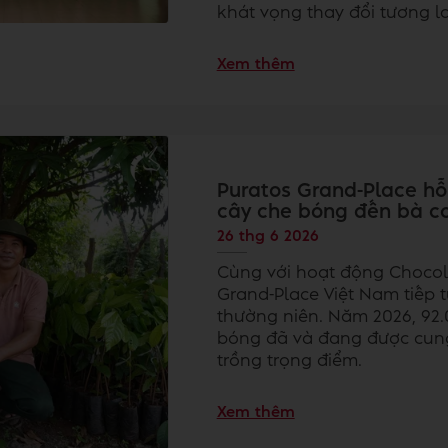
khát vọng thay đổi tương l
Xem thêm
Puratos Grand-Place hỗ
cây che bóng đến bà c
26 thg 6 2026
Cùng với hoạt động Chocol
Grand-Place Việt Nam tiếp t
thường niên. Năm 2026, 92.
bóng đã và đang được cung
trồng trọng điểm.
Xem thêm