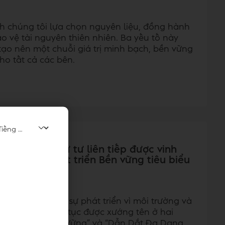
ch chúng tôi lựa chọn nguyên liệu, đồng hành
 vệ tài nguyên thiên nhiên. Ba yếu tố này
tạo nên một chuỗi giá trị minh bạch, bền vững
cho tất cả các bên.
t Nam lần thứ tư liên tiếp được vinh
h nghiệp Phát triển Bền vững tiêu biểu
àm trung tâm của sự phát triển vì môi trường và
ce Việt Nam tiếp tục được xướng tên ở hai
uyên Liệu Bền Vững” và “Dẫn Dắt Đa Dạng,