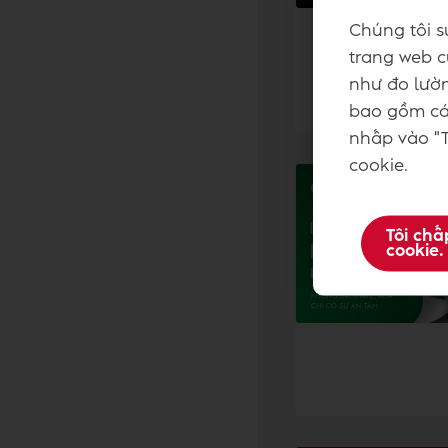
Chúng tôi s
trang web củ
như đo lườn
bao gồm các
nhấp vào "T
cookie.
Tôi chấ
cookie.