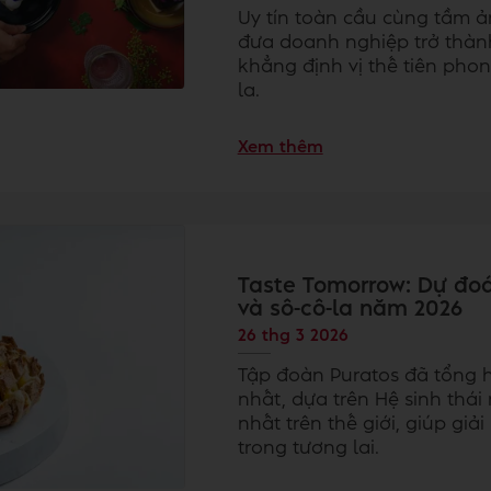
Uy tín toàn cầu cùng tầm ả
đưa doanh nghiệp trở thành
khẳng định vị thế tiên pho
la.
Xem thêm
Taste Tomorrow: Dự đo
và sô-cô-la năm 2026
26 thg 3 2026
Tập đoàn Puratos đã tổng 
nhất, dựa trên Hệ sinh thái
nhất trên thế giới, giúp g
trong tương lai.