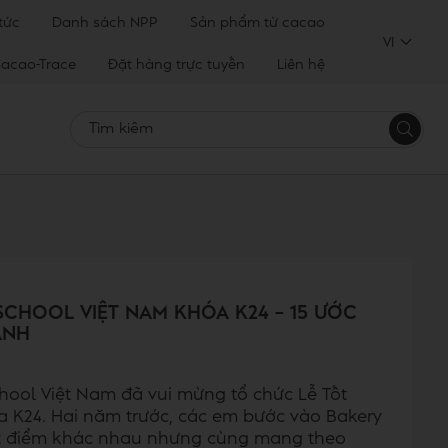
 tức
Danh sách NPP
Sản phẩm từ cacao
VI
acao-Trace
Đặt hàng trực tuyến
Liên hệ
Tìm
kiếm
SCHOOL VIỆT NAM KHÓA K24 – 15 ƯỚC
ÁNH
hool Việt Nam đã vui mừng tổ chức Lễ Tốt
a K24. Hai năm trước, các em bước vào Bakery
át điểm khác nhau nhưng cùng mang theo