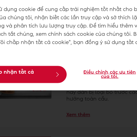
Công Bằng và Hòa Nhập” đá
ử dụng cookie để cung cấp trải nghiệm tốt nhất cho b
thưởng Top 50 Doanh Nghiệ
a chúng tôi, nhận biết các lần truy cập và sở thích lặ
g và phân tích lưu lượng truy cập. Để tìm hiểu thêm 
Xem thêm
h tắt chúng, xem chính sách cookie của chúng tôi. 
ôi chấp nhận tất cả cookie", bạn đồng ý sử dụng tất 
BROMATE & ADA - Khi n
p nhận tất cả
Điều chỉnh các ưu tiên
3 thg 6 2026
của tôi.
Bromate và ADA từng là ph
nay dần bị loại bỏ trước c
hướng toàn cầu.
Xem thêm