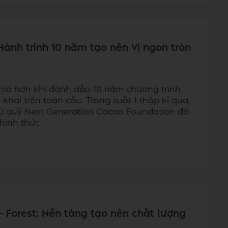
Hành trình 10 năm tạo nên Vị ngon tròn
hĩa hơn khi đánh dấu 10 năm chương trình
khai trên toàn cầu. Trong suốt 1 thập kỉ qua,
g từ quỹ Next Generation Cacao Foundation đã
hình thức.
er - Forest: Nền tảng tạo nên chất lượng