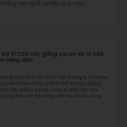
ai bằng một nghề nghiệp vững chắc.
 trợ 87.000 cây giống cacao và 14.000
on nông dân
ate Bonus được tổ chức vào tháng 6, Puratos
ục triển khai chương trình hỗ trợ cây giống
000 cây giống cacao cùng 14.000 cây che
 ứng đến các hộ nông dân tại nhiều vùng