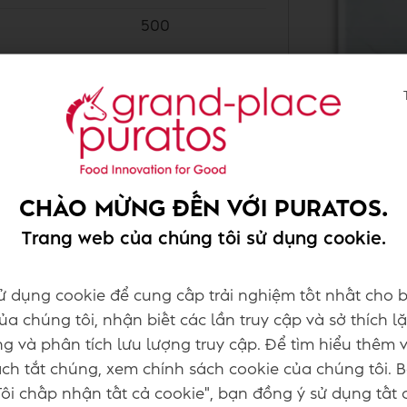
500
500
100
100
50
CHÀO MỪNG ĐẾN VỚI PURATOS.
Trang web của chúng tôi sử dụng cookie.
148
ử dụng cookie để cung cấp trải nghiệm tốt nhất cho b
-
94
a chúng tôi, nhận biết các lần truy cập và sở thích lặ
g và phân tích lưu lượng truy cập. Để tìm hiểu thêm 
h tắt chúng, xem chính sách cookie của chúng tôi. 
106
ôi chấp nhận tất cả cookie", bạn đồng ý sử dụng tất 