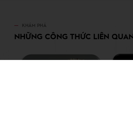
KHÁM PHÁ
NHỮNG CÔNG THỨC LIÊN QUA
Bánh Sô Cô La Trắng
Bánh
Thạch Vải
velve
Xem thêm
Xem t