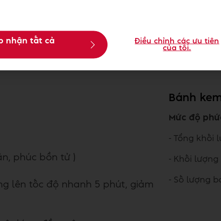
400
12
p nhận tất cả
Điều chỉnh các ưu tiên
của tôi.
Bánh kem
Mức độ phứ
- Tổng khối 
 ăn, phúc bồn tử )
- Khối lượng
- Số lượng b
ng lên tốc độ nhanh 5 phút, giảm