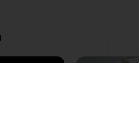
N
 nhiều lớp Red
Bánh sô cô la nhiều
t
Trà Xanh phô mai
hêm
Xem thêm