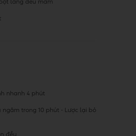
 bột láng đều mâm
t
ánh nhanh 4 phút
 ngâm trong 10 phút - Lược lại bỏ
rộn đều