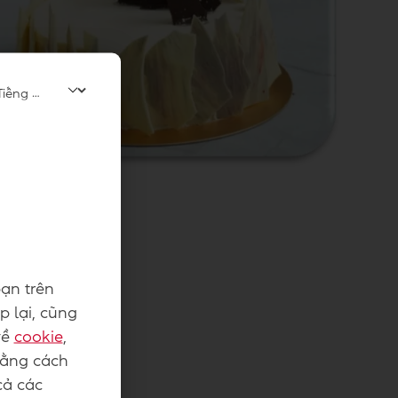
ạn trên
p lại, cũng
về
cookie
,
Bằng cách
cả các