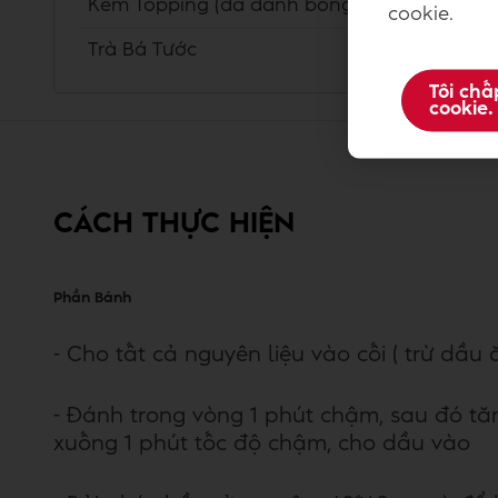
Kem Topping (đã đánh bông)
cookie.
Trà Bá Tước
Tôi chấ
cookie.
CÁCH THỰC HIỆN
Phần Bánh
- Cho tất cả nguyên liệu vào cối ( trừ dầu
- Đánh trong vòng 1 phút chậm, sau đó tă
xuống 1 phút tốc độ chậm, cho dầu vào