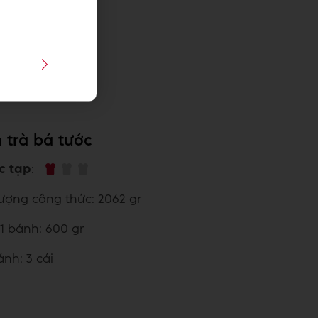
 trà bá tước
c tạp
:
lượng công thức: 2062 gr
 1 bánh: 600 gr
ánh: 3 cái