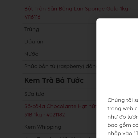
Bột Trộn Sẵn Bông Lan Sponge Gold 1kg -
4116116
Trứng
Dầu ăn
Nước
Phúc bồn tử (raspberry) đông lạnh
Kem Trà Bá Tước
Sữa tươi
Chúng tôi s
Sô-cô-la Chocolante Hạt nút Trắng 31% GPW
trang web củ
31B 1kg - 4021182
như đo lườn
bao gồm các
Kem Whipping
nhấp vào "T