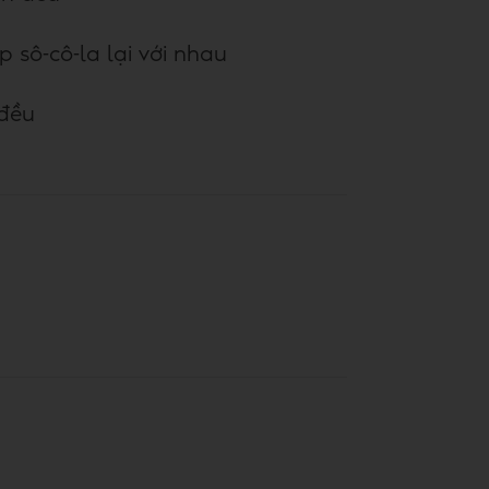
 sô-cô-la lại với nhau
 đều