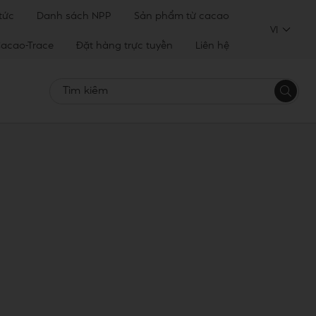
 tức
Danh sách NPP
Sản phẩm từ cacao
VI
acao-Trace
Đặt hàng trực tuyến
Liên hệ
Tìm
kiếm