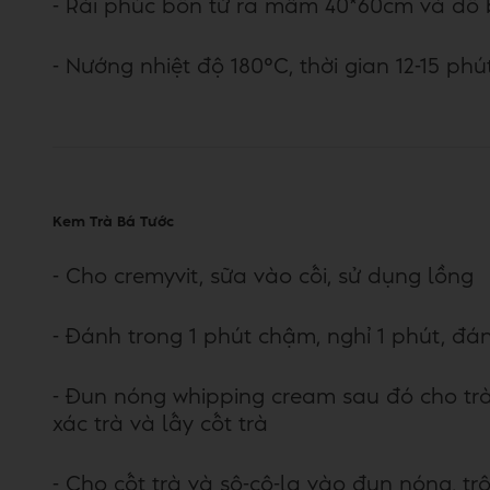
- Rải phúc bồn tử ra mâm 40*60cm và đổ
- Nướng nhiệt độ 180°C, thời gian 12-15 phú
Kem Trà Bá Tước
- Cho cremyvit, sữa vào cối, sử dụng lồng
- Đánh trong 1 phút chậm, nghỉ 1 phút, đ
- Đun nóng whipping cream sau đó cho trà
xác trà và lấy cốt trà
- Cho cốt trà và sô-cô-la vào đun nóng, t