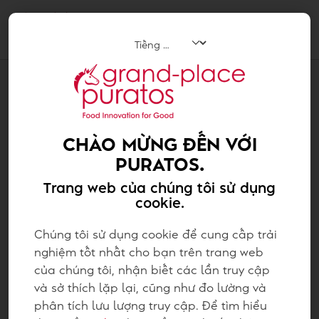
Tog
navi
CÔNG THỨC
KẸO MARSHMALLOW HẠT TRÁI CÂY
KHÔ
CHÀO MỪNG ĐẾN VỚI
PURATOS.
Trang web của chúng tôi sử dụng
cookie.
Chúng tôi sử dụng cookie để cung cấp trải
nghiệm tốt nhất cho bạn trên trang web
của chúng tôi, nhận biết các lần truy cập
và sở thích lặp lại, cũng như đo lường và
phân tích lưu lượng truy cập. Để tìm hiểu