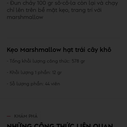
- Đun chảy 100 gr sô-cô-la còn lại và chạy
chỉ lên trên bề mặt kẹo, trang trí với
marshmallow
Kẹo Marshmallow hạt trái cây khô
- Tổng khối lượng công thức: 578 gr
- Khối lượng 1 phần: 12 gr
- Số lượng phần: 44 viên
KHÁM PHÁ
NHỮNG CÔNG THỨC LIÊN QUAN