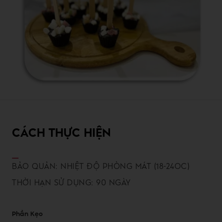
CÁCH THỰC HIỆN
BẢO QUẢN: NHIỆT ĐỘ PHÒNG MÁT (18-24OC)
THỜI HẠN SỬ DỤNG: 90 NGÀY
Phần Kẹo