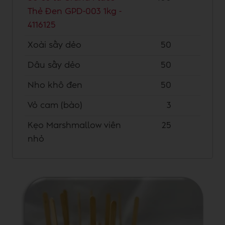
Thẻ Đen GPD-003 1kg -
4116125
Xoài sấy dẻo
50
Dâu sấy dẻo
50
Nho khô đen
50
Vỏ cam (bào)
3
Kẹo Marshmallow viên
25
nhỏ