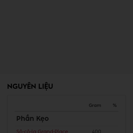
NGUYÊN LIỆU
Gram
%
Phần Kẹo
Sô-cô-la Grand-Place
400