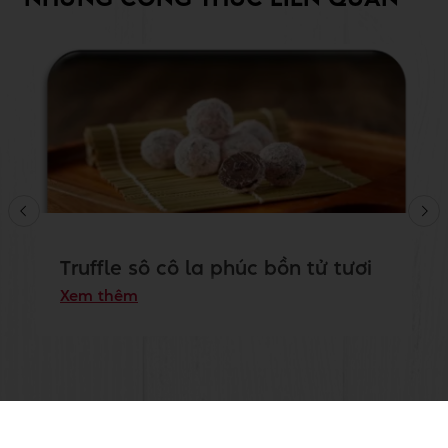
Truffle sô cô la phúc bồn tử tươi
Xem thêm
Xem tất cả công thức