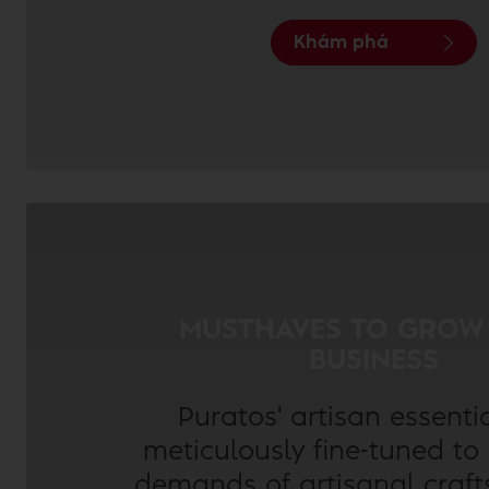
Khám phá
MUSTHAVES TO GROW
BUSINESS
Puratos' artisan essenti
meticulously fine-tuned to
demands of artisanal craf