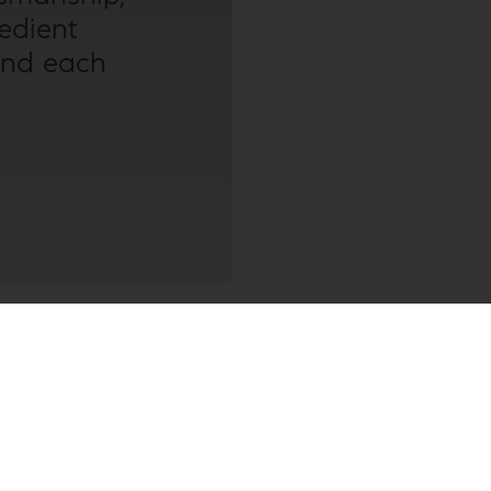
redient
ind each