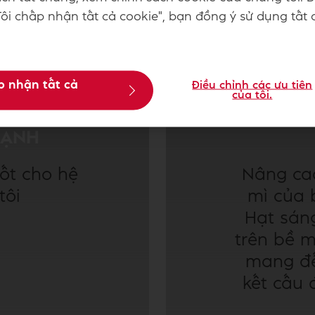
ôi chấp nhận tất cả cookie", bạn đồng ý sử dụng tất 
p nhận tất cả
Điều chỉnh các ưu tiên
của tôi.
MẠNH
ốt cho hệ
Nâng ca
tôi
mì của 
Hạt sáng
trên bề m
mang đế
kết cấu 