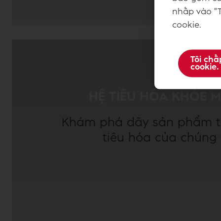
nhấp vào "T
cookie.
Tôi chấ
cookie.
HỆ TIÊU HÓA KHỎE 
Khám phá dãy sản phẩm t
tiêu hóa của chúng 