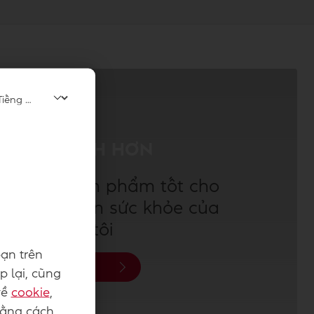
KHỎE MẠNH HƠN
á dòng sản phẩm tốt cho
 và cải thiện sức khỏe của
chúng tôi
ạn trên
Khám phá
p lại, cũng
về
cookie
,
Bằng cách