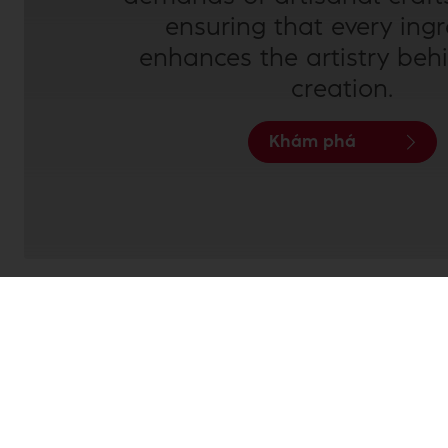
ensuring that every ing
enhances the artistry beh
creation.
Khám phá