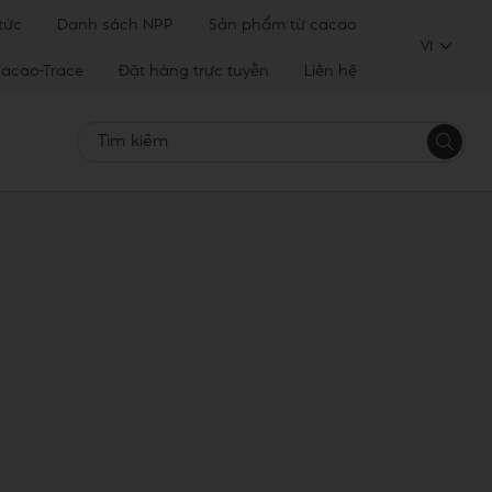
 tức
Danh sách NPP
Sản phẩm từ cacao
VI
acao-Trace
Đặt hàng trực tuyến
Liên hệ
Tìm
kiếm