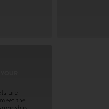
 YOUR
als are
 meet the
tsmanship,