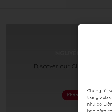
NGUYÊN LIỆU SẠC
Discover our Clean(er) La
Chúng tôi s
Khám phá
trang web củ
như đo lườn
bao gồm các