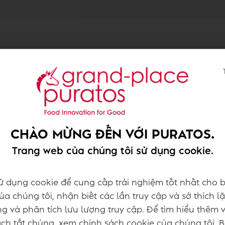
H
CHÀO MỪNG ĐẾN VỚI PURATOS.
bel Range
Khám ph
sức khỏe
Trang web của chúng tôi sử dụng cookie.
ử dụng cookie để cung cấp trải nghiệm tốt nhất cho b
a chúng tôi, nhận biết các lần truy cập và sở thích lặ
g và phân tích lưu lượng truy cập. Để tìm hiểu thêm 
h tắt chúng, xem chính sách cookie của chúng tôi. 