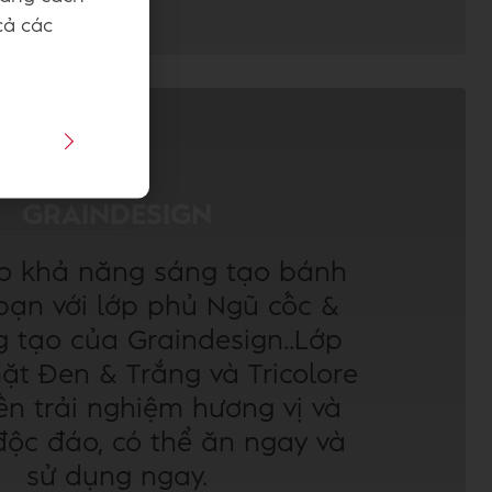
cả các
GRAINDESIGN
o khả năng sáng tạo bánh
bạn với lớp phủ Ngũ cốc &
 tạo của Graindesign..Lớp
ặt Đen & Trắng và Tricolore
n trải nghiệm hương vị và
độc đáo, có thể ăn ngay và
sử dụng ngay.