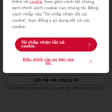
thêm về
cookie
, bao gồm cách tắt chúng,
xem chính sách cookie của chúng tôi. Bằng
cách nhấp vào "Tôi chấp nhận tất cả
cookie", bạn đồng ý sử dụng tất cả các
cookie.
Tôi chấp nhận tất cả
cookie.
Sô-cô-la Chocolante Hạt nút
Điều chỉnh các ưu tiên của
Đen 65% GPD-38B 1kg -
tôi.
4009153
Liên hệ với chúng tôi
Cần thêm thông tin? Chúng tôi sẵn sàng hỗ trợ.