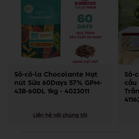
Sô-cô-la Chocolante Hạt
Sô-
nút Sữa 60Days 57% GPM-
cầu
43B-60DL 1kg - 4023011
Trắn
4116
Liên hệ với chúng tôi