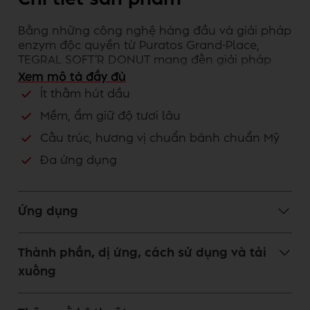
Bằng những công nghệ hàng đầu và giải pháp
enzym độc quyền từ Puratos Grand-Place,
TEGRAL SOFT’R DONUT mang đến giải pháp
tiện dụng chỉ cần thêm men và nước
Xem mô tả đầy đủ
Ít thấm hút dầu
Lợi ích dành cho khách hàng
Mềm, ẩm giữ độ tươi lâu
Cấu trúc, hương vị chuẩn bánh chuẩn Mỹ
Đa ứng dụng
Ứng dụng
Thành phần, dị ứng, cách sử dụng và tải
xuống