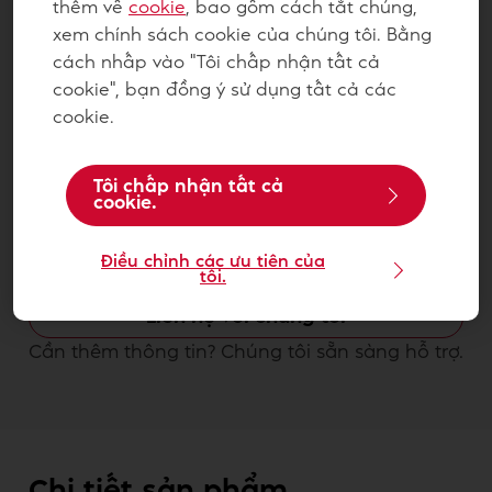
thêm về
cookie
, bao gồm cách tắt chúng,
xem chính sách cookie của chúng tôi. Bằng
cách nhấp vào "Tôi chấp nhận tất cả
cookie", bạn đồng ý sử dụng tất cả các
cookie.
Tôi chấp nhận tất cả
cookie.
Bột Trộn Sẵn Soft'r Donut
Điều chỉnh các ưu tiên của
2x5kg - 4020525
tôi.
Liên hệ với chúng tôi
Cần thêm thông tin? Chúng tôi sẵn sàng hỗ trợ.
Chi tiết sản phẩm