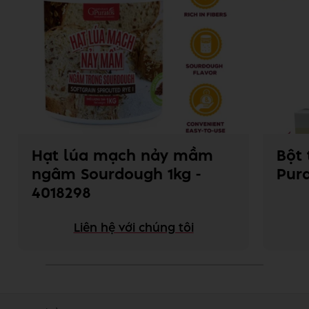
Hạt lúa mạch nảy mầm
Bột 
ngâm Sourdough 1kg -
Pura
4018298
Liên hệ với chúng tôi