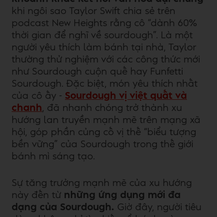
khi ngôi sao Taylor Swift chia sẻ trên
podcast New Heights rằng cô “dành 60%
thời gian để nghĩ về sourdough”. Là một
người yêu thích làm bánh tại nhà, Taylor
thường thử nghiệm với các công thức mới
như Sourdough cuộn quế hay Funfetti
Sourdough. Đặc biệt, món yêu thích nhất
của cô ấy -
Sourdough vị việt quất và
chanh
, đã nhanh chóng trở thành xu
hướng lan truyền mạnh mẽ trên mạng xã
hội, góp phần củng cố vị thế “biểu tượng
bền vững” của Sourdough trong thế giới
bánh mì sáng tạo.
Sự tăng trưởng mạnh mẽ của xu hướng
này đến từ
những ứng dụng mới đa
dạng của Sourdough.
Giờ đây, người tiêu