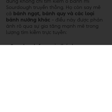
dùng không chỉ tìm kiếm ổ bánh mì
Sourdough truyền thống. Họ còn say mê
cả
bánh ngọt, bánh quy và các loại
bánh nướng khác
– điều này được phản
ánh rõ qua sự gia tăng mạnh mẽ trong
lượng tìm kiếm trực tuyến:
Sourdough focaccia (bánh
sourdough với đế bánh pizza của Ý):
+141%
Bánh mì chua nho quế:
+115%
Sourdoughnuts (bánh donut
Sourdough):
+172%
Trong các dòng
sản phẩm bánh ngọt
mới