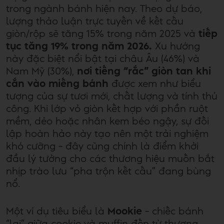
trong ngành bánh hiện nay. Theo dự báo,
lượng thảo luận trực tuyến về kết cấu
giòn/rộp sẽ tăng 15% trong năm 2025 và
tiếp
tục tăng 19% trong năm 2026.
Xu hướng
này đặc biệt nổi bật tại châu Âu (46%) và
Nam Mỹ (30%),
nơi tiếng “rắc” giòn tan khi
cắn vào miếng bánh
được xem như biểu
tượng của sự tươi mới, chất lượng và tính thủ
công. Khi lớp vỏ giòn kết hợp với phần ruột
mềm, dẻo hoặc nhân kem béo ngậy, sự đối
lập hoàn hảo này tạo nên một trải nghiệm
khó cưỡng – đây cũng chính là điểm khởi
đầu lý tưởng cho các thương hiệu muốn bắt
nhịp trào lưu “pha trộn kết cấu” đang bùng
nổ.
Một ví dụ tiêu biểu là
Mookie
– chiếc bánh
“lai” giữa cookie và muffin đến từ thương