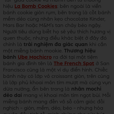
hiệu
La Bomb Cookies
: bên ngoài là viền
bánh cookie giòn rụm, bên trong là cốt bánh
mềm dẻo cùng nhân kẹo chocolate Kinder,
Mars Bar hoặc M&M’s tan chảy béo ngậy.
Người tiêu dùng biết họ sẽ yêu thích hương vị
quen thuộc, nhưng điều khác biệt ở đây đó
chính là
trải nghiệm đa giác quan
khi cắn
một miếng bánh mookie.
Thương hiệu
bánh
Ube Mochicro
ra đời tại một tiệm
bánh gia đình tên là
The French Spot
ở San
Francisco cũng là một ví dụ điển hình. Chiếc
bánh này có lớp vỏ croissant giòn, trên cùng
là lớp phủ khoai môn tím mượt mà cùng vụn
dừa nướng, ẩn bên trong là
nhân mochi
dẻo dai
mang vị khoai môn tím ngọt bùi. Mỗi
miếng bánh mang đến vô số cảm giác đối
nghịch – giòn, mềm, dẻo, béo – nhưng hòa