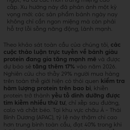
ngọt, và cả các món tráng miệng cao
cấp. Xu hướng này đã phản ánh một kỳ
vọng mới: các sản phẩm bánh ngày nay
không chỉ cần ngon miệng mà còn phải
hỗ trợ lối sống năng động, lành mạnh.
Theo khảo sát toàn cầu của chúng tôi,
các
cuộc thảo luận trực tuyến về bánh giàu
protein
đang gia tăng mạnh mẽ
và được
dự báo sẽ
tăng thêm 17%
vào năm 2026.
Nghiên cứu cho thấy 29% người mua hàng
trên toàn thế giới hiện có thói quen
kiểm tra
hàm lượng protein trên bao bì
, khiến
protein trở thành
yếu tố dinh dưỡng được
tìm kiếm nhiều thứ tư
, chỉ xếp sau đường,
calo và chất béo. Tại khu vực châu Á – Thái
Bình Dương (APAC), tỷ lệ này thậm chí cao
hơn trung bình toàn cầu, đạt 40% trong khi