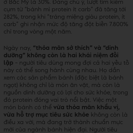
ở Bắc Mỹ là 30%. Đáng chú ý, lượt tìm kiếm
cụm từ “bánh mì protein ít carb” đã tăng tới
282%, trong khi “tráng miệng giàu protein, ít
carb” ghi nhận mức độ tăng đột biến 7.800%
chỉ trong vòng một năm.
Ngày nay,
“thỏa mãn sở thích” và “dinh
dưỡng” không còn là hai khái niệm đối
lập
– người tiêu dùng mong đợi cả hai yếu tố
này có thể song hành cùng nhau. Họ dần
xem các sản phẩm bánh (đặc biệt là bánh
ngọt) không chỉ là món ăn vặt, mà còn là
nguồn dinh dưỡng có lợi cho sức khỏe, trong
đó protein đóng vai trò nổi bật. Việc một
món bánh có thể
vừa thỏa mãn khẩu vị,
vừa hỗ trợ mục tiêu sức khỏe
không còn là
điều xa vời, mà đang trở thành chuẩn mực
mới của ngành bánh hiện đại. Người tiêu