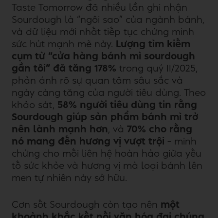
Taste Tomorrow đã nhiều lần ghi nhận
Sourdough là “ngôi sao” của ngành bánh,
và dữ liệu mới nhất tiếp tục chứng minh
sức hút mạnh mẽ này.
Lượng tìm kiếm
cụm từ “cửa hàng bánh mì sourdough
gần tôi” đã tăng 178%
trong quý II/2025,
phản ánh rõ sự quan tâm sâu sắc và
ngày càng tăng của người tiêu dùng. Theo
khảo sát,
58% người tiêu dùng tin rằng
Sourdough giúp sản phẩm bánh mì trở
nên lành mạnh hơn
, và
70% cho rằng
nó mang đến hương vị vượt trội
– minh
chứng cho mối liên hệ hoàn hảo giữa yếu
tố sức khỏe và hương vị mà loại bánh lên
men tự nhiên này sở hữu.
Cơn sốt Sourdough còn tạo nên
một
khoảnh khắc kết nối văn hóa đại chúng