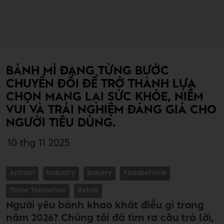
BÁNH MÌ ĐANG TỪNG BƯỚC
CHUYỂN ĐỔI ĐỂ TRỞ THÀNH LỰA
CHỌN MANG LẠI SỨC KHỎE, NIỀM
VUI VÀ TRẢI NGHIỆM ĐÁNG GIÁ CHO
NGƯỜI TIÊU DÙNG.
10 thg 11 2025
Artisan
Industry
Bakery
Foodservice
Taste Tomorrow
Retail
Người yêu bánh khao khát điều gì trong
năm 2026? Chúng tôi đã tìm ra câu trả lời,