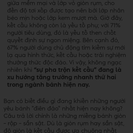
giữa mềm mại và lớp vỏ giòn rụm, cho
đến độ tơi xốp được tạo nên bởi lớp nhân
béo mịn hoặc lớp kem mượt mà. Giờ đây,
kết cấu không còn là yếu tố phụ; với 71%
người tiêu dùng, đó là yếu tố then chốt
quyết định sự ngon miệng. Bên cạnh đó,
67% người dùng chủ động tìm kiếm sự mới
lạ qua hình thức, kết cấu hoặc trải nghiệm
thưởng thức độc đáo. Vì vậy, không ngạc
nhiên khi
“sự pha trộn kết cấu” đang là
xu hướng tăng trưởng nhanh thứ hai
trong ngành bánh hiện nay.
Bạn có biết điều gì đang khiến những người
yêu bánh "điên đảo" nhất hiện nay không?
Câu trả lời chính là những miếng bánh giòn
– rộp – sần sật. Dù là giòn rụm hay sần sật,
độ giòn là kết cấu được ưa chuộng nhất