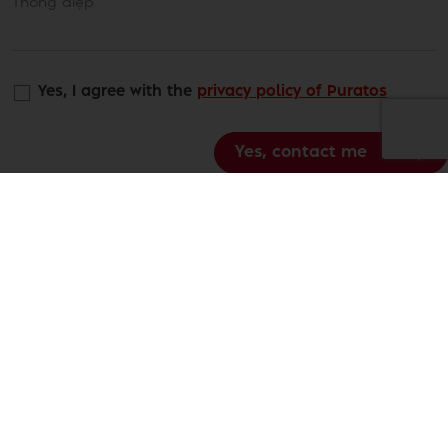
Yes, I agree with the
privacy policy of Puratos
Yes, contact me
GIẢM THIỂU TÁC ĐỘNG MÔI TRƯỜNG
TÁC ĐỘNG MÔI TRƯỜNG CỦA
SUNSET GLAZE THẤP HƠN 59% SO
VỚI TRỨNG.