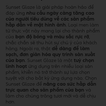
Sunset Glaze là giải pháp hoàn hảo để
đáp ứng
nhu cầu ngày càng tăng cao
của người tiêu dùng về các sản phẩm
hấp dẫn về mặt hình ảnh
. Loại men làm
từ thực vật này mang lại cho thành phẩm
của
bạn độ bóng và màu sắc rực rỡ
,
chắc chắn sẽ thu hút sự chú ý của khách
hàng. Ngoài ra, thật
dễ dàng để làm
sạch, đơn giản hóa quy trình sản xuất
của bạn
. Sunset Glaze là một
tuỳ chọn
linh hoạt
ứng dụng trên nhiều loại sản
phẩm, khiến nó trở thành sự lựa chọn
tuyệt vời cho bất kỳ ứng dụng nào. Chọn
Sunset Glaze để
nâng cao sức hấp dẫn
trực quan cho sản phẩm của bạn
và
làm cho chúng trông tươi mới và dễ chịu
hơn.