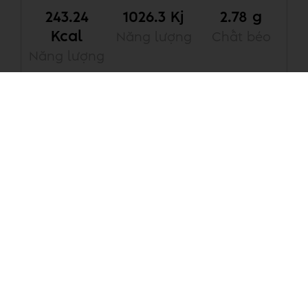
243.24
1026.3 Kj
2.78 g
Kcal
Năng lượng
Chất béo
Năng lượng
0.78 g
40.15 g
Chất béo
Đường
bão hòa
Carbonhydrates
0.31 g
Đường
*
Mở rộng