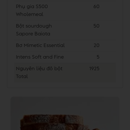
Phụ gia S500
60
Wholemeal
Bột sourdough
50
Sapore Baiota
Bơ Mimetic Essential
20
Intens Soft and Fine
5
Nguyên liệu đô bột
1925
Total