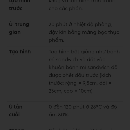
tạo hình
450g và tạo hình tròn trước
trước
cho các phần.
Ủ trung
20 phút ở nhiệt độ phòng,
gian
đậy kín bằng màng bọc thực
phẩm.
Tạo hình
Tạo hình bột giống như bánh
mì sandwich và đặt vào
khuôn bánh mì sandwich đã
được phết dầu trước (kích
thước: rộng = 9,5cm, dài =
23cm, cao = 10cm)
Ủ lần
0 đến 120 phút ở 28°C và độ
cuối
ẩm 80%