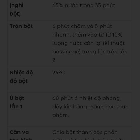
(nghỉ
65% nước trong 35 phút
bột)
Trộn bột
6 phút chậm và 5 phút
nhanh, thêm vào từ từ 10%
lượng nước còn lại (kĩ thuật
bassinage) trong lúc trộn lần
2
Nhiệt độ
26°C
đô bột
Ủ bột
60 phút ở nhiệt độ phòng,
lần 1
đậy kín bằng màng bọc thực
phẩm.
Cân và
Chia bột thành các phần