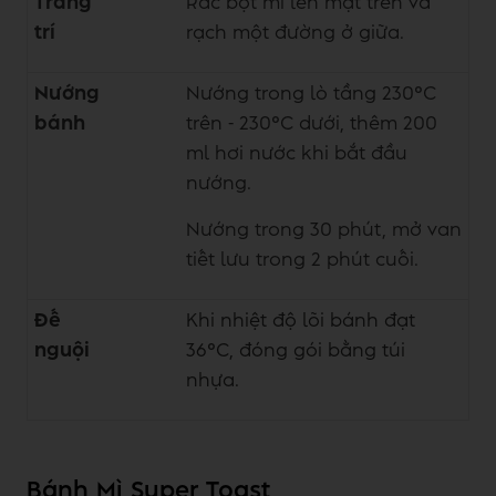
Trang
Rắc bột mì lên mặt trên và
trí
rạch một đường ở giữa.
Nướng
Nướng trong lò tầng 230°C
bánh
trên - 230°C dưới, thêm 200
ml hơi nước khi bắt đầu
nướng.
Nướng trong 30 phút, mở van
tiết lưu trong 2 phút cuối.
Đế
Khi nhiệt độ lõi bánh đạt
nguội
36°C, đóng gói bằng túi
nhựa.
Bánh Mì Super Toast