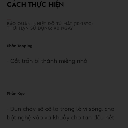
CÁCH THỰC HIỆN
BẢO QUẢN: NHIỆT ĐỘ TỦ MÁT (10-18°C)
THỜI HẠN SỬ DỤNG: 90 NGÀY
Phần Topping
- Cắt trần bì thành miếng nhỏ
Phần Kẹo
- Đun chảy sô-cô-la trong lò vi sóng, cho
bột nghệ vào và khuấy cho tan đều hết