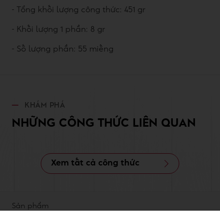
- Tổng khối lượng công thức: 451 gr
- Khối lượng 1 phần: 8 gr
- Số lượng phần: 55 miếng
KHÁM PHÁ
NHỮNG CÔNG THỨC LIÊN QUAN
Xem tất cả công thức
Sản phẩm