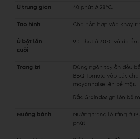
Ủ trung gian
40 phút ở 28°C.
Tạo hình
Cho hỗn hợp vào khay trả
Ủ bột lần
90 phút ở 30°C và độ ẩ
cuối
Trang trí
Dùng ngón tay ấn đều bề 
BBQ Tomato vào các chỗ 
mayonnaise lên bề mặt.
Rắc Graindesign lên bề 
Nướng bánh
Nướng trong lò tầng ở 19
phút