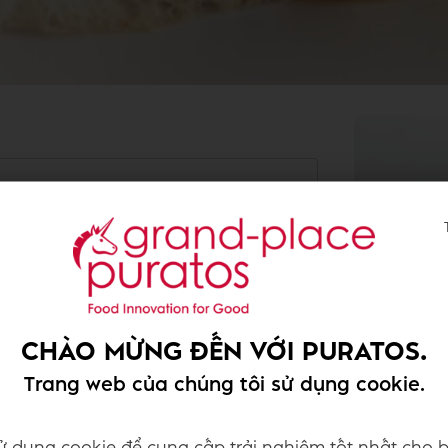
g
1000
40
CHÀO MỪNG ĐẾN VỚI PURATOS.
20
Trang web của chúng tôi sử dụng cookie.
680
50
ử dụng cookie để cung cấp trải nghiệm tốt nhất cho b