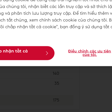
a chúng tôi, nhận biết các lần truy cập và sở thích lặ
80
g và phân tích lưu lượng truy cập. Để tìm hiểu thêm 
1870
h tắt chúng, xem chính sách cookie của chúng tôi. 
ôi chấp nhận tất cả cookie", bạn đồng ý sử dụng tất 
500
500
p nhận tất cả
Điều chỉnh các ưu tiên
của tôi.
140
35
175