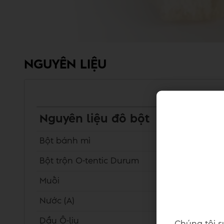
NGUYÊN LIỆU
Nguyên liệu đô bột
Bột bánh mì
Bột trộn O-tentic Durum
Muối
Nước (A)
Dầu Ô-liu
Chúng tôi s