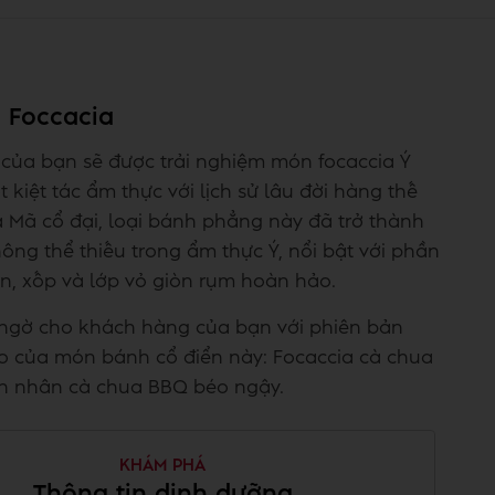
 Foccacia
của bạn sẽ được trải nghiệm món focaccia Ý
t kiệt tác ẩm thực với lịch sử lâu đời hàng thế
La Mã cổ đại, loại bánh phẳng này đã trở thành
ng thể thiếu trong ẩm thực Ý, nổi bật với phần
n, xốp và lớp vỏ giòn rụm hoàn hảo.
 ngờ cho khách hàng của bạn với phiên bản
o của món bánh cổ điển này: Focaccia cà chua
n nhân cà chua BBQ béo ngậy.
KHÁM PHÁ
Thông tin dinh dưỡng