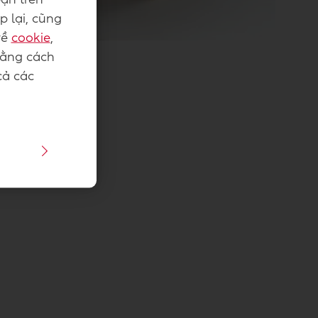
p lại, cũng
về
cookie
,
Bằng cách
cả các