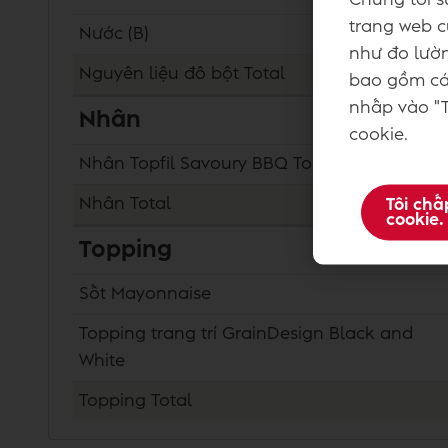
trang web củ
Nước (B)
như đo lườn
Nguyên liệu đô bột
Total
bao gồm các
nhấp vào "T
Nhân
cookie.
Nhân Topfil Savoury BBQ Tomato
Nhân
Total
Tôi chấ
cookie.
Topping
Sốt Mayonnaise
Topping trang trí GrainDesign Black and
White
Topping
Total