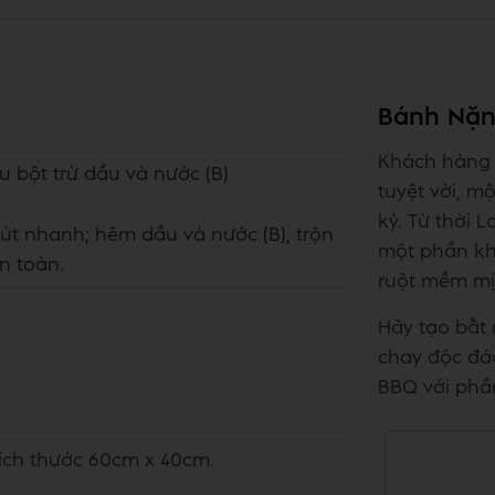
Bánh Nặn
Khách hàng 
u bột trừ dầu và nước (B)
tuyệt vời, mộ
kỷ. Từ thời 
út nhanh; hêm dầu và nước (B), trộn
một phần khô
n toàn.
ruột mềm mị
Hãy tạo bất
chay độc đá
BBQ với phầ
ích thước 60cm x 40cm.