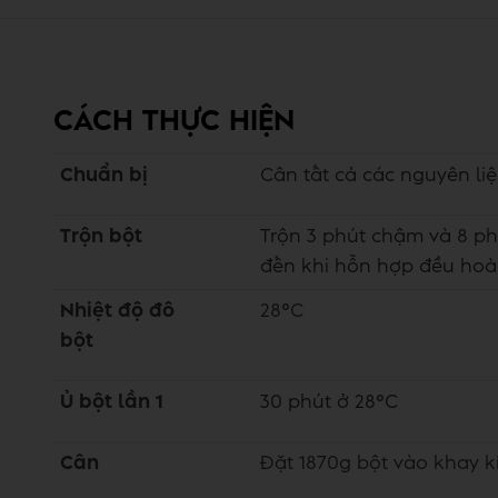
CÁCH THỰC HIỆN
Chuẩn bị
Cân tất cả các nguyên liệ
Trộn bột
Trộn 3 phút chậm và 8 ph
đến khi hỗn hợp đều hoà
Nhiệt độ đô
28°C
bột
Ủ bột lần 1
30 phút ở 28°C
Cân
Đặt 1870g bột vào khay k