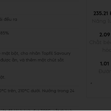
235.21
i đều ra
Năng l
m 85%
2.09
Chất bé
hò
mặt bột, cho nhân Topfil Savoury
được ấn, và thêm một chút sốt
1.01
Đườ
mặt.
*
0°C trên, 210°C dưới. Nướng trong 24