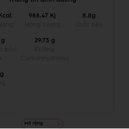
 Kcal
988.47 Kj
8.8g
ượng
Năng lượng
Chất béo
 g
29.73 g
o bão
Đường
a
Carbonhydrates
 g
ng
Mở rộng