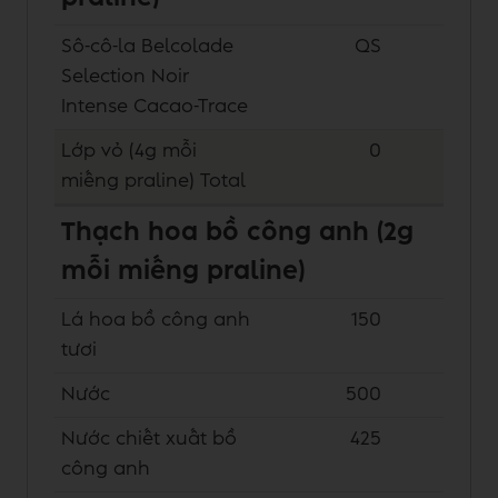
Sô-cô-la Belcolade
QS
Selection Noir
Intense Cacao-Trace
Lớp vỏ (4g mỗi
0
miếng praline)
Total
Thạch hoa bồ công anh (2g
mỗi miếng praline)
Lá hoa bồ công anh
150
tươi
Nước
500
Nước chiết xuất bồ
425
công anh