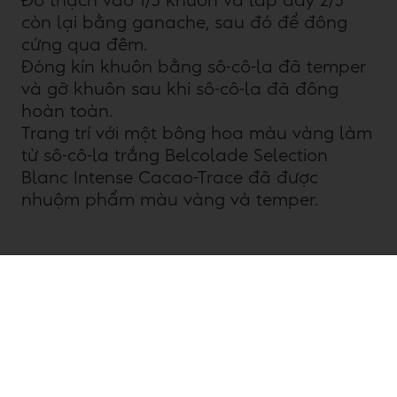
Đổ thạch vào 1/3 khuôn và lấp đầy 2/3
còn lại bằng ganache, sau đó để đông
cứng qua đêm.
Đóng kín khuôn bằng sô-cô-la đã temper
và gỡ khuôn sau khi sô-cô-la đã đông
hoàn toàn.
Trang trí với một bông hoa màu vàng làm
từ sô-cô-la trắng Belcolade Selection
Blanc Intense Cacao-Trace đã được
nhuộm phẩm màu vàng và temper.
Sô-cô-la Praline Bồ Công Anh
Trải nghiệm sức quyến rũ của những cánh đồng
Flemish với các sáng tạo lấy cảm hứng từ hoa bồ
công anh của chúng tôi. Thạch bồ công anh là