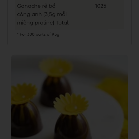
Ganache rễ bồ
1025
công anh (3,5g mỗi
miếng praline)
Total
*
For 300 parts of 9,5g