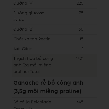
Đường (A)
225
Đường glucose
75
syrup
Đường (B)
30
Chất xơ tan Pectin
15
Axit Citric
1
Thạch hoa bồ công
1421
anh (2g mỗi miếng
praline)
Total
Ganache rễ bồ công anh
(3,5g mỗi miếng praline)
Sô-cô-la Belcolade
445
Origins Lait