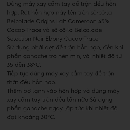
Dùng máy xay cầm tay để trộn đều hỗn
hợp. Rót hỗn hợp này lên
trên sô-cô-la
Belcolade Origins Lait Cameroon 45%
Cacao-Trace
và
sô-cô-la Belcolade
Selection Noir Ebony Cacao-Trace.
Sử dụng phới dẹt để trộn hỗn hợp, đến khi
phần ganache trở nên mịn, với nhiệt độ từ
35 đến 38°C.
Tiếp tục dùng máy xay cầm tay để trộn
thật đều hỗn hợp.
Thêm bơ lạnh vào hỗn hợp và dùng máy
xay cầm tay trộn đều lần nữa.Sử dụng
phần ganache ngay lập tức khi nhiệt độ
đạt khoảng 30°C.