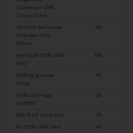
Cameroon 45%
Cacao-Trace
Sô-cô-la Belcolade
90
Selection Noir
Ebony
Kem tươi (30% chất
310
béo)
Đường glucose
95
syrup
Chất làm ngọt
20
Sorbitol
Bột rễ bồ công anh
25
Bơ (82% chất béo)
40