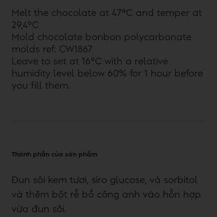
Melt the chocolate at 47°C and temper at
29,4°C
Mold chocolate bonbon polycarbonate
molds ref: CW1867
Leave to set at 16°C with a relative
humidity level below 60% for 1 hour before
you fill them.
Thành phần của sản phẩm
Đun sôi kem tươi, siro glucose, và sorbitol
và thêm bột rễ bồ công anh vào hỗn hợp
vừa đun sôi.