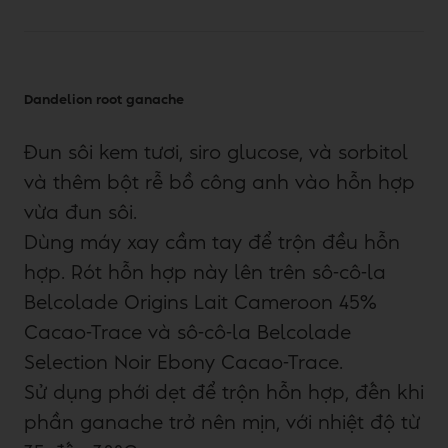
Dandelion root ganache
Đun sôi kem tươi, siro glucose, và sorbitol
và thêm bột rễ bồ công anh vào hỗn hợp
vừa đun sôi.
Dùng máy xay cầm tay để trộn đều hỗn
hợp. Rót hỗn hợp này lên trên sô-cô-la
Belcolade Origins Lait Cameroon 45%
Cacao-Trace và sô-cô-la Belcolade
Selection Noir Ebony Cacao-Trace.
Sử dụng phới dẹt để trộn hỗn hợp, đến khi
phần ganache trở nên mịn, với nhiệt độ từ