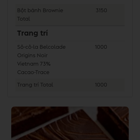
Bột bánh Brownie
3150
Total
Trang trí
Sô-cô-la Belcolade
1000
Origins Noir
Vietnam 73%
Cacao-Trace
Trang trí
Total
1000