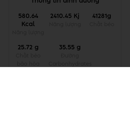
Thông tin dinh dưỡng
580.64
2410.45 Kj
41281g
Kcal
Năng lượng
Chất béo
Năng lượng
25.72 g
35.55 g
Chất béo
Đường
bão hòa
Carbonhydrates
27.2 g
Đường
*
Mở rộng