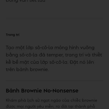
Đóng van tiết lưu
Trang trí
Tạo một lớp sô-cô-la mỏng hình vuông
bằng sô-cô-la đã temper, trang trí và thiết
kế bề mặt của lớp sô-cô-la. Đặt nó lên
trên bánh brownie.
Bánh Brownie No-Nonsense
Khám phá lịch sử ngọt ngào của chiếc brownie
được mọi người yêu mến, ra đời tại thành phố