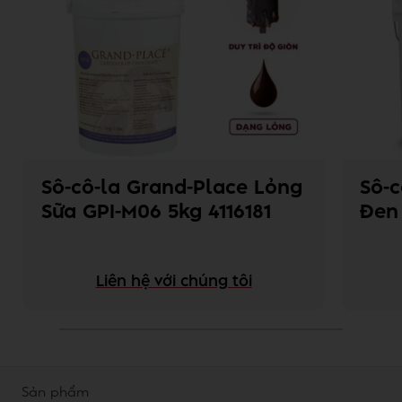
Sô-cô-la Grand-Place Lỏng
Sô-c
Sữa GPI-M06 5kg 4116181
Đen 
Liên hệ với chúng tôi
Sản phẩm