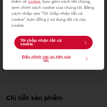
thêm về
cookie
, bao gồm cách tắt chúng,
xem chính sách cookie của chúng tôi. Bằng
cách nhấp vào "Tôi chấp nhận tất cả
cookie", bạn đồng ý sử dụng tất cả các
cookie.
Tôi chấp nhận tất cả
Sô-cô-la Grand-Place Lỏng
cookie.
Sữa GPI-M06 5kg 4116181
Điều chỉnh các ưu tiên của
Liên hệ với chúng tôi
tôi.
Cần thêm thông tin? Chúng tôi sẵn sàng hỗ trợ.
Chi tiết sản phẩm