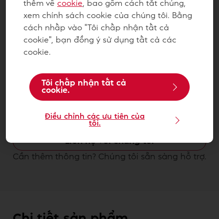
thêm về
cookie
, bao gồm cách tắt chúng,
xem chính sách cookie của chúng tôi. Bằng
cách nhấp vào "Tôi chấp nhận tất cả
cookie", bạn đồng ý sử dụng tất cả các
cookie.
Tôi chấp nhận tất cả
cookie.
Sô-cô-la Grand-Place Chips
Điều chỉnh các ưu tiên của
Đen GPD-07C 2.5kg - 4116152
tôi.
Liên hệ với chúng tôi
Cần thêm thông tin? Chúng tôi sẵn sàng hỗ trợ.
Chi tiết sản phẩm