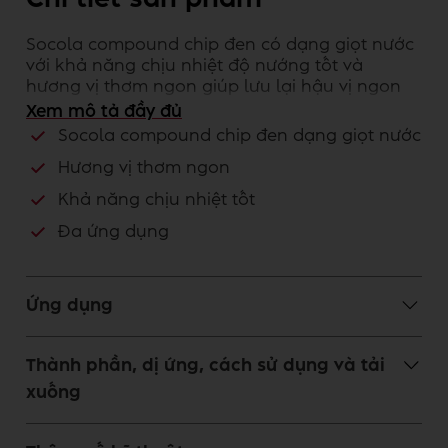
Socola compound chip đen có dạng giọt nước
với khả năng chịu nhiệt độ nướng tốt và
hương vị thơm ngon giúp lưu lại hậu vị ngon
dài lâu
Xem mô tả đầy đủ
Socola compound chip đen dạng giọt nước
Lợi ích dành cho khách hàng
Hương vị thơm ngon
Khả năng chịu nhiệt tốt
Đa ứng dụng
Ứng dụng
Thành phần, dị ứng, cách sử dụng và tải
xuống