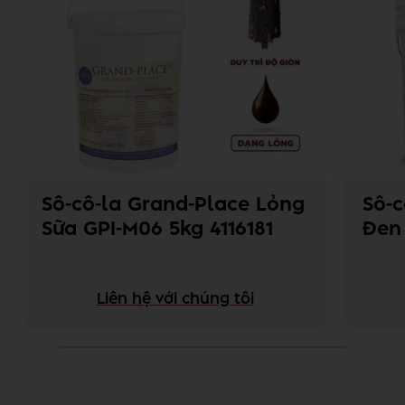
Sô-cô-la Grand-Place Lỏng
Sô-c
Sữa GPI-M06 5kg 4116181
Đen 
Liên hệ với chúng tôi