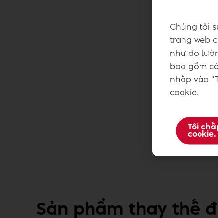
Chúng tôi s
trang web củ
như đo lườn
bao gồm các
nhấp vào "T
cookie.
Tôi chấ
cookie.
Sản phẩm thay thế đ