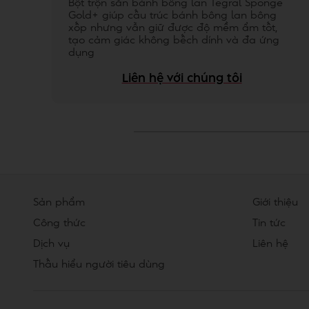
Bột trộn sẵn bánh bông lan Tegral Sponge
Gold+ giúp cấu trúc bánh bông lan bông
xốp nhưng vẫn giữ được độ mềm ẩm tốt,
tạo cảm giác không bếch dính và đa ứng
dụng
Liên hệ với chúng tôi
Sản phẩm
Giới thiệu
Công thức
Tin tức
Dịch vụ
Liên hệ
Thấu hiểu người tiêu dùng