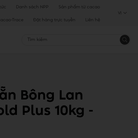
 tức
Danh sách NPP
Sản phẩm từ cacao
VI
acao-Trace
Đặt hàng trực tuyến
Liên hệ
Tìm
kiếm
Sẵn Bông Lan
ld Plus 10kg -