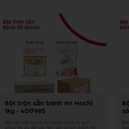
Bột trộn sẵn bánh mì Mochi
Bộ
1kg - 4017985
sô
Bột trộn sẵn bánh mì mochi chính là giải
Bột
pháp tối ưu để tạo nên sản phẩm bánh mì
Soc