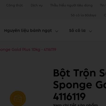
Công thức
Dịch vụ
Thấu hiểu người tiêu dùng
Tin
Sô cô la 60days
C
Nguyên liệu bánh ngọt
Sô cô la
nge Gold Plus 10kg - 4116119
Bột Trộn 
Sponge Go
4116119
Xem chi tiết sản phẩm