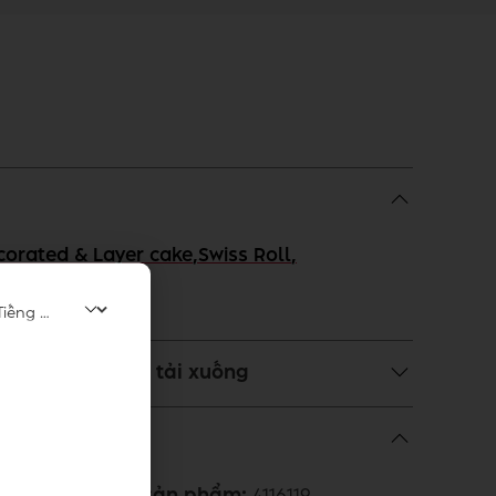
corated & Layer cake
,
Swiss Roll
,
cách sử dụng và tải xuống