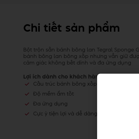
Chi tiết sản phẩm
Bột trộn sẵn bánh bông lan Tegral Sponge G
bánh bông lan bông xốp nhưng vẫn giữ đượ
cảm giác không bết dính và đa ứng dụng
Lợi ích dành cho khách hàng
Cấu trúc bánh bông xốp
Độ mềm ẩm tốt
Đa ứng dụng
Cực ỳ tiện lợi và dễ dàng sử dụng