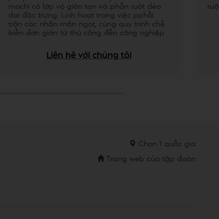
mochi có lớp vỏ giòn tan và phần ruột dẻo
ru
dai đặc trưng. Linh hoạt trong việc pphối
trộn các nhân mặn ngọt, cùng quy trình chế
biến đơn giản từ thủ công đến công nghiệp
Liên hệ với chúng tôi
Chọn 1 quốc gia
Trang web của tập đoàn