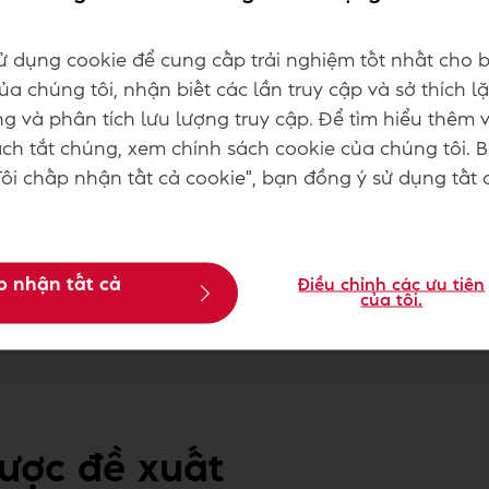
Mô tả
:
Bột Trộn Sẵn B
Sp.Gold Plus 10kg
ử dụng cookie để cung cấp trải nghiệm tốt nhất cho b
Đóng gói
:
0
a chúng tôi, nhận biết các lần truy cập và sở thích lặ
g và phân tích lưu lượng truy cập. Để tìm hiểu thêm 
h tắt chúng, xem chính sách cookie của chúng tôi. 
ôi chấp nhận tất cả cookie", bạn đồng ý sử dụng tất 
Cần thêm thông tin? C
p nhận tất cả
Điều chỉnh các ưu tiên
Liên hệ với chúng t
của tôi.
ược đề xuất