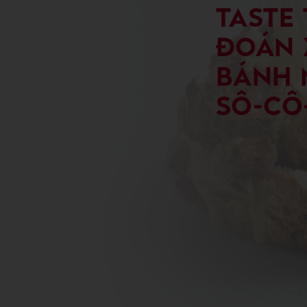
TASTE
ĐOÁN 
BÁNH 
SÔ-CÔ