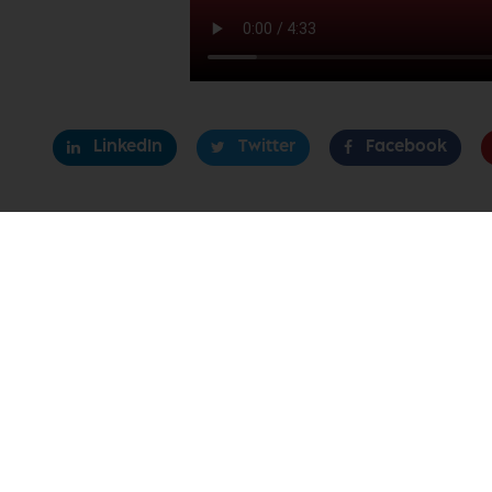
LinkedIn
Twitter
Facebook
Sản phẩm
Giới thiệu
Công thức
Tin tức
Dịch vụ
Liên hệ
Thấu hiểu người tiêu dùng