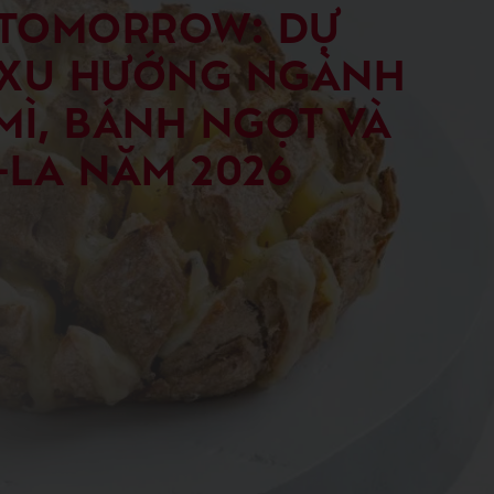
 TOMORROW: DỰ
XU HƯỚNG NGÀNH
MÌ, BÁNH NGỌT VÀ
-LA NĂM 2026