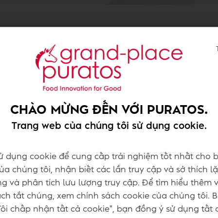
Foodservice
Retail
ợi – khao khát điều gì từ ngành bánh ngọt tr
CHÀO MỪNG ĐẾN VỚI PURATOS.
Trang web của chúng tôi sử dụng cookie.
h toàn bộ những xu hướng mới nhất, dựa trên H
giải mã hành vi và dự đoán nhu cầu thực phẩm tr
ử dụng cookie để cung cấp trải nghiệm tốt nhất cho b
 56 quốc gia, được thu thập liên tục hơn 10 năm
a chúng tôi, nhận biết các lần truy cập và sở thích lặ
hị trường - #TasteTomorrow mang đến cái nhìn t
g và phân tích lưu lượng truy cập. Để tìm hiểu thêm 
h tắt chúng, xem chính sách cookie của chúng tôi. 
ôi chấp nhận tất cả cookie", bạn đồng ý sử dụng tất 