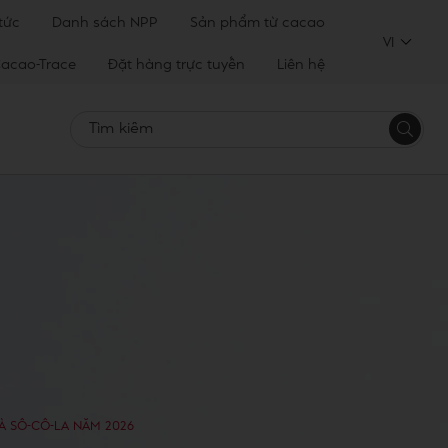
 tức
Danh sách NPP
Sản phẩm từ cacao
VI
acao-Trace
Đặt hàng trực tuyến
Liên hệ
Tìm
kiếm
 SÔ-CÔ-LA NĂM 2026