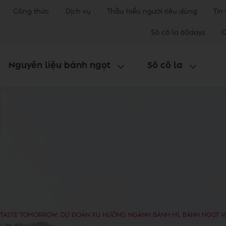
Công thức
Dịch vụ
Thấu hiểu người tiêu dùng
Tin
Sô cô la 60days
C
Nguyên liệu bánh ngọt
Sô cô la
TASTE TOMORROW: DỰ ĐOÁN XU HƯỚNG NGÀNH BÁNH MÌ, BÁNH NGỌT VÀ