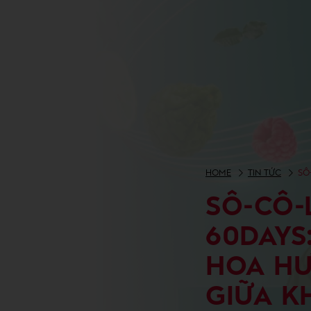
HOME
TIN TỨC
SÔ
SÔ-CÔ-
60DAYS
HOA HƯ
GIỮA K