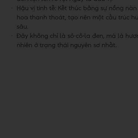
Hậu vị tinh tế: Kết thúc bằng sự nồng nà
hoa thanh thoát, tạo nên một cấu trúc hư
sâu.
Đây không chỉ là sô-cô-la đen, mà là hươn
nhiên ở trạng thái nguyên sơ nhất.