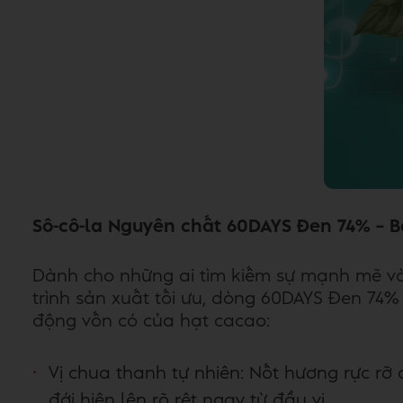
Sô-cô-la Nguyên chất 60DAYS Đen 74% – 
Dành cho những ai tìm kiếm sự mạnh mẽ và
trình sản xuất tối ưu, dòng 60DAYS Đen 74%
động vốn có của hạt cacao:
Vị chua thanh tự nhiên: Nốt hương rực rỡ
đới hiện lên rõ rệt ngay từ đầu vị.