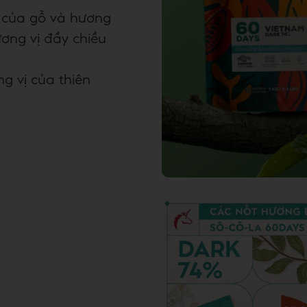
n của gỗ và hương
ơng vị đầy chiều
g vị của thiên