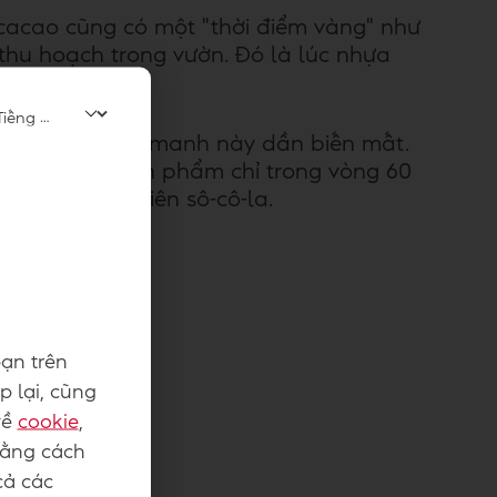
cacao cũng có một "thời điểm vàng" như
 thu hoạch trong vườn. Đó là lúc nhựa
.
ầng hương mỏng manh này dần biến mất.
hoạch đến thành phẩm chỉ trong vòng 60
ao vào từng viên sô-cô-la.
ạn trên
p lại, cũng
về
cookie
,
Bằng cách
cả các