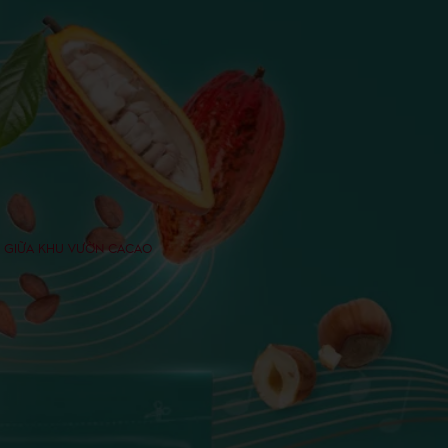
Ở GIỮA KHU VƯỜN CACAO