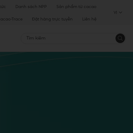
 tức
Danh sách NPP
Sản phẩm từ cacao
VI
acao-Trace
Đặt hàng trực tuyến
Liên hệ
Tìm
kiếm