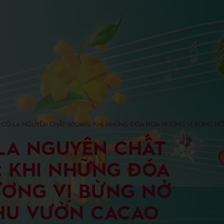
-CÔ-LA NGUYÊN CHẤT 60DAYS: KHI NHỮNG ĐÓA HOA HƯƠNG VỊ BỪNG N
LA NGUYÊN CHẤT
: KHI NHỮNG ĐÓA
ƠNG VỊ BỪNG NỞ
HU VƯỜN CACAO