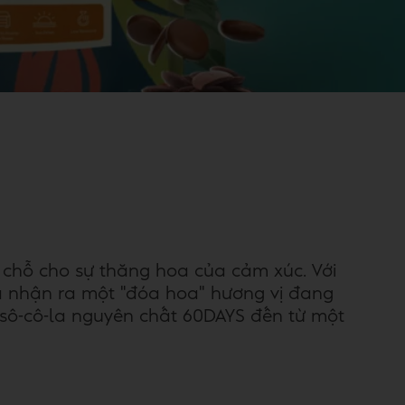
chỗ cho sự thăng hoa của cảm xúc. Với
à nhận ra một "đóa hoa" hương vị đang
sô-cô-la nguyên chất 60DAYS đến từ một