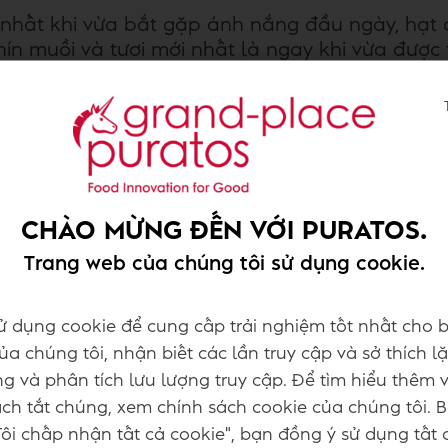
nhất khi vừa bắt gặp ánh nắng đầu ngày, hạt 
ín muồi và tươi mới nhất là ngay khi vừa được
c trưng của thổ nhưỡng Việt Nam nồng nàn nhất
éo dài qua nhiều tháng lưu kho, khiến những t
ác. Bằng cách rút ngắn khoảng cách từ lúc thu 
ươi mới ấy, mang trọn hơi thở của khu vườn cac
CHÀO MỪNG ĐẾN VỚI PURATOS.
Trang web của chúng tôi sử dụng cookie.
ử dụng cookie để cung cấp trải nghiệm tốt nhất cho b
a chúng tôi, nhận biết các lần truy cập và sở thích lặ
g và phân tích lưu lượng truy cập. Để tìm hiểu thêm 
h tắt chúng, xem chính sách cookie của chúng tôi. 
ôi chấp nhận tất cả cookie", bạn đồng ý sử dụng tất 