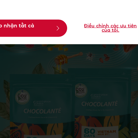
p nhận tất cả
Điều chỉnh các ưu tiên
của tôi.