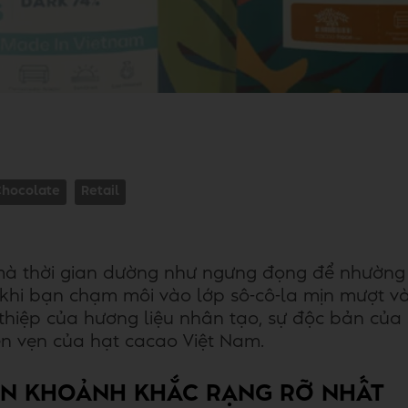
Chocolate
Retail
à thời gian dường như ngưng đọng để nhường 
 khi bạn chạm môi vào lớp sô-cô-la mịn mượt v
hiệp của hương liệu nhân tạo, sự độc bản của 
yên vẹn của hạt cacao Việt Nam.
RỌN KHOẢNH KHẮC RẠNG RỠ NHẤT