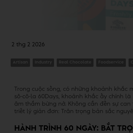
2 thg 2 2026
Artisan
Industry
Real Chocolate
Foodservice
Trong cuộc sống, có những khoảnh khắc m
sô-cô-la 60Days, khoảnh khắc ấy chính là
âm thầm bừng nở. Không cần đến sự can t
triết lý giản đơn: Trân trọng bản sắc ngu
HÀNH TRÌNH 60 NGÀY: BẮT T