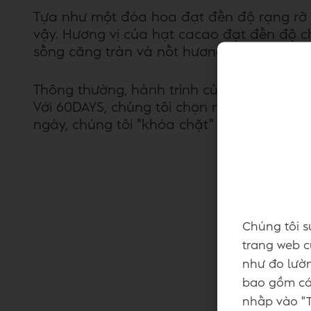
Tựa như một đóa hoa đạt đến độ rạng rỡ 
vậy. Hương vị của hạt cacao đạt đến độ ch
sống căng tràn và nốt hương trái cây đặ
Thông thường, hành trình của sô-cô-la k
Với 60DAYS, chúng tôi chọn một lối đi kh
ngày, chúng tôi "khóa chặt" khoảnh khắc t
Chúng tôi s
trang web củ
như đo lườn
bao gồm các
nhấp vào "T