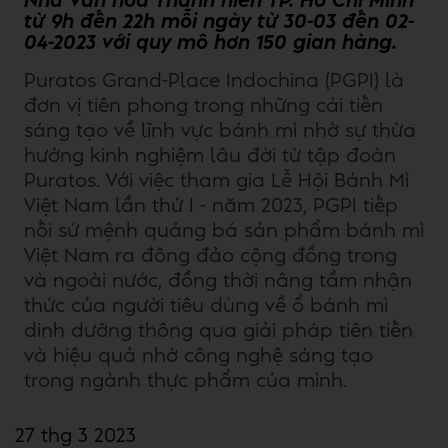
Nhà Văn hóa Thanh niên TP. Hồ Chí Minh
từ 9h đến 22h mỗi ngày từ 30-03 đến 02-
04-2023 với quy mô hơn 150 gian hàng.
Puratos Grand-Place Indochina (PGPI) là
đơn vị tiên phong trong những cải tiến
sáng tạo về lĩnh vực bánh mì nhờ sự thừa
hưởng kinh nghiệm lâu đời từ tập đoàn
Puratos. Với việc tham gia Lễ Hội Bánh Mì
Việt Nam lần thứ I - năm 2023, PGPI tiếp
nối sứ mệnh quảng bá sản phẩm bánh mì
Việt Nam ra đông đảo cộng đồng trong
và ngoài nước, đồng thời nâng tầm nhận
thức của người tiêu dùng về ổ bánh mì
dinh dưỡng thông qua giải pháp tiên tiến
và hiệu quả nhờ công nghệ sáng tạo
trong ngành thực phẩm của mình.
27 thg 3 2023