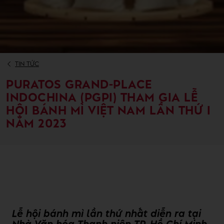
TIN TỨC
PURATOS GRAND-PLACE
INDOCHINA (PGPI) THAM GIA LỄ
HỘI BÁNH MÌ VIỆT NAM LẦN THỨ I
NĂM 2023
Lễ hội bánh mì lần thứ nhất diễn ra tại