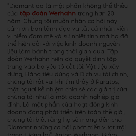
"Diamant đã là một phần không thể thiếu
của
tập đoàn Werhahn
trong hơn 20
năm. Chúng tôi muốn nhân cơ hội này
cảm ơn ban lãnh đạo và tất cả nhân viên
vì niềm đam mê và sự nhiệt tình mà họ đã
thể hiện đối với việc kinh doanh nguyên
liệu làm bánh trong thời gian qua. Tập
đoàn Werhahn hiện đã quyết định tập
trung vào ba yếu tố cốt lõi: Vật liệu xây
dựng, Hàng tiêu dùng và Dịch vụ tài chính,
chúng tôi rất vui khi tìm thấy ở Puratos,
một người kế nhiệm chia sẻ các giá trị của
chúng tôi như là một doanh nghiệp gia
đình. Là một phần của hoạt động kinh
doanh đang phát triển trên toàn thế giới,
chúng tôi biết rằng họ sẽ mang đến cho
Diamant những cơ hội phát triển vượt trội
trong tương lai", Anton Werhahn, Giám