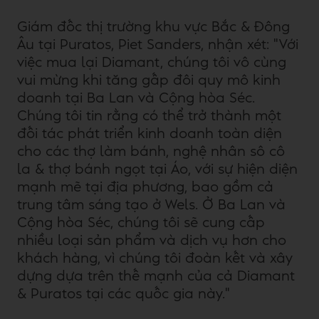
Giám đốc thị trường khu vực Bắc & Đông
Âu tại Puratos, Piet Sanders, nhận xét: "Với
việc mua lại Diamant, chúng tôi vô cùng
vui mừng khi tăng gấp đôi quy mô kinh
doanh tại Ba Lan và Cộng hòa Séc.
Chúng tôi tin rằng có thể trở thành một
đối tác phát triển kinh doanh toàn diện
cho các thợ làm bánh, nghệ nhân sô cô
la & thợ bánh ngọt tại Áo, với sự hiện diện
mạnh mẽ tại địa phương, bao gồm cả
trung tâm sáng tạo ở Wels. Ở Ba Lan và
Cộng hòa Séc, chúng tôi sẽ cung cấp
nhiều loại sản phẩm và dịch vụ hơn cho
khách hàng, vì chúng tôi đoàn kết và xây
dựng dựa trên thế mạnh của cả Diamant
& Puratos tại các quốc gia này."