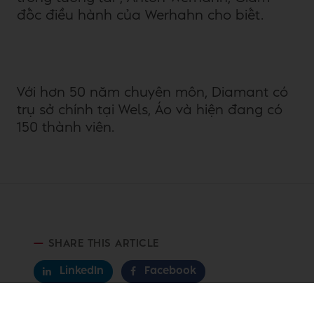
đốc điều hành của Werhahn cho biết.
Với hơn 50 năm chuyên môn, Diamant có
trụ sở chính tại Wels, Áo và hiện đang có
150 thành viên.
SHARE THIS ARTICLE
LinkedIn
Facebook
Pinterest