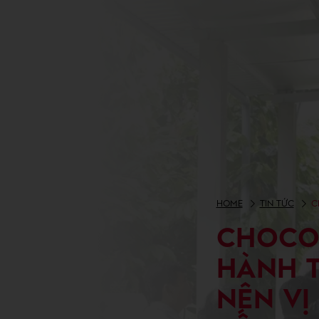
HOME
TIN TỨC
C
CHOCOL
HÀNH T
NÊN VỊ