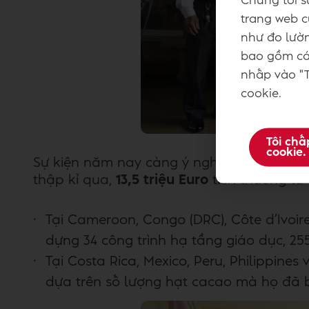
Chúng tôi s
trang web củ
như đo lườn
bao gồm các
nhấp vào "T
cookie.
Tôi chấ
cookie.
Sự kiện năm nay càng ý nghĩa hơn khi đán
thập kỉ qua,
13,5 triệu Euro
tiền thưởng từ
Tại Cameroon, Congo (DRC), Côte d’Ivoir
dựng 34 công trình hạ tầng giáo dục, 2
Tại Costa Rica, Mexico, Peru, Philippine
dựa trên số lượng hạt cacao mà họ đã 