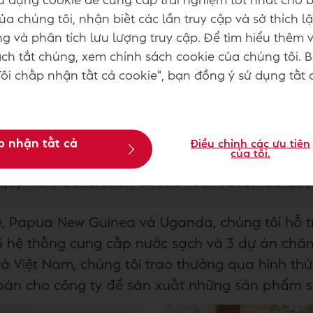
ử dụng cookie để cung cấp trải nghiệm tốt nhất cho b
a chúng tôi, nhận biết các lần truy cập và sở thích lặ
g và phân tích lưu lượng truy cập. Để tìm hiểu thêm 
h tắt chúng, xem chính sách cookie của chúng tôi. 
ôi chấp nhận tất cả cookie", bạn đồng ý sử dụng tất 
p nhận tất cả
Điều chỉnh các ưu tiên
của tôi.
h dấu 10 năm chương trình Chocolate Bonus được
 quỹ Next Generation Cacao Foundation đã đượ
e, Papua New Guinea và Uganda, chúng tôi hỗ t
55 hệ thống cung cấp nước sạch và 3 dự án chăm
s và Việt Nam, chúng tôi trao thưởng qua hình t
bán cho công ty để sản xuất những sản phẩm s