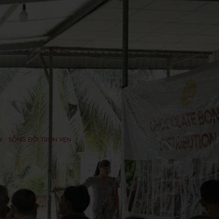
Y - SỐNG ĐỜI TRỌN VẸN