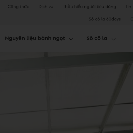
Công thức
Dịch vụ
Thấu hiểu người tiêu dùng
Tin
Sô cô la 60days
C
Nguyên liệu bánh ngọt
Sô cô la