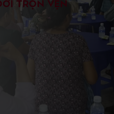
ĐỜI TRỌN VẸN