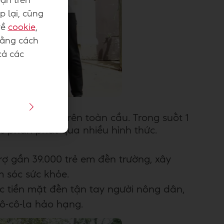
ạn trên
p lại, cũng
về
cookie
,
Bằng cách
cả các
 triển khai trên toàn cầu. Trong suốt 1
c phân phát qua nhiều hình thức.
rợ gần 39.000 trẻ em đến trường, xây
 sóc sức khỏe.
hức tiền mặt đến tận tay người nông dân,
ô-cô-la hảo hạng.