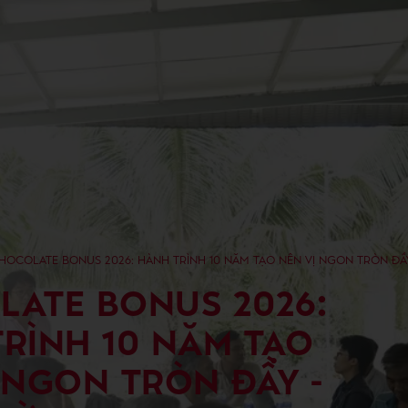
HOCOLATE BONUS 2026: HÀNH TRÌNH 10 NĂM TẠO NÊN VỊ NGON TRÒN ĐẦ
ATE BONUS 2026:
RÌNH 10 NĂM TẠO
 NGON TRÒN ĐẦY -