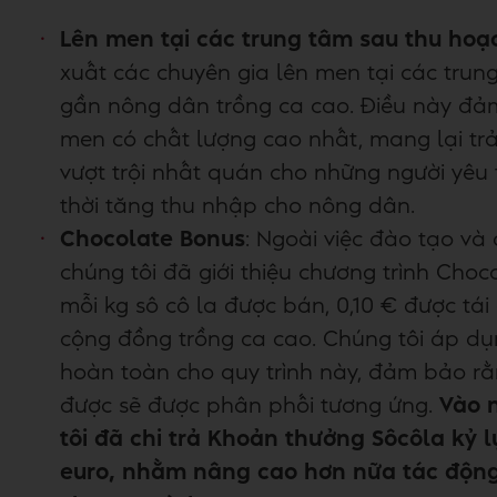
Lên men tại các trung tâm sau thu hoạ
xuất các chuyên gia lên men tại các tru
gần nông dân trồng ca cao. Điều này đảm
men có chất lượng cao nhất, mang lại trả
vượt trội nhất quán cho những người yêu 
thời tăng thu nhập cho nông dân.
Chocolate Bonus
: Ngoài việc đào tạo và 
chúng tôi đã giới thiệu chương trình Choco
mỗi kg sô cô la được bán, 0,10 € được tái 
cộng đồng trồng ca cao. Chúng tôi áp dụ
hoàn toàn cho quy trình này, đảm bảo rằ
được sẽ được phân phối tương ứng.
Vào 
tôi đã chi trả Khoản thưởng Sôcôla kỷ lục
euro, nhằm nâng cao hơn nữa tác động