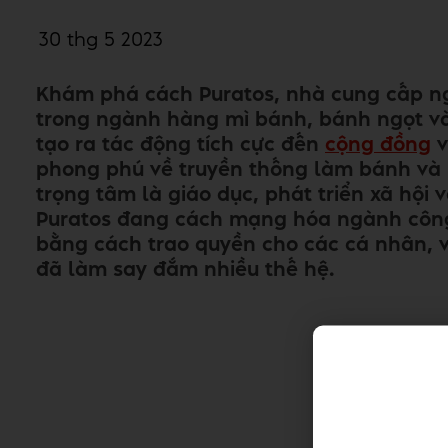
30 thg 5 2023
Khám phá cách Puratos, nhà cung cấp n
trong ngành hàng mì bánh, bánh ngọt và 
tạo ra tác động tích cực đến
cộng đồng
phong phú về truyền thống làm bánh và l
trọng tâm là giáo dục, phát triển xã hội 
Puratos đang cách mạng hóa ngành côn
bằng cách trao quyền cho các cá nhân, 
đã làm say đắm nhiều thế hệ.