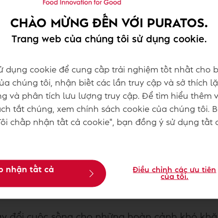
CHÀO MỪNG ĐẾN VỚI PURATOS.
ƯỜNG DẠY LÀM BÁNH
Trang web của chúng tôi sử dụng cookie.
à một cách mạnh mẽ để trao quyền cho các cá nh
tôi đã thành lập Quỹ học bổng
Bakery School
và
ử dụng cookie để cung cấp trải nghiệm tốt nhất cho b
a chúng tôi, nhận biết các lần truy cập và sở thích lặ
g và phân tích lưu lượng truy cập. Để tìm hiểu thêm 
hất lượng cho thanh thiếu niên, đặc biệt là n
h tắt chúng, xem chính sách cookie của chúng tôi. 
la.
ôi chấp nhận tất cả cookie", bạn đồng ý sử dụng tất 
hool, chúng tôi cung cấp khả năng tiếp cận ch
 sinh viên tốt nghiệp với những kỹ năng cần thi
ường dạy làm bánh của chúng tôi, trong khi h
p nhận tất cả
Điều chỉnh các ưu tiên
của tôi.
đã mở các trường mới ở Hoa Kỳ và Lebanon v
 trình vào năm 2030, với việc liên tục thành lậ
ay đổi cuộc sống cho những hoàn cảnh khó khă