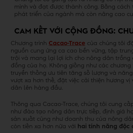
mình và đạt được thành công. Bằng cách t
phát triển của ngành mà còn nâng cao cu
CAM KẾT VỚI CỘNG ĐỒNG: CH
Chương trình
Cacao-Trace
của chúng tôi đặ
nguồn cung ứng ca cao bền vững, tập trung
trội và mang lại lợi ích cho nông dân trồn
đồng của họ. Không giống như các chương 
truyền thống ưu tiên tăng số lượng và năng
vượt xa hơn thế, đặt việc cải thiện hương vị
dân lên hàng đầu.
Thông qua Cacao-Trace, chúng tôi cung cấp 
như đào tạo nông dân trực tiếp, định giá 
sản xuất cũng như doanh thu của nông dân
còn tiến xa hơn nữa với
hai tính năng độc 