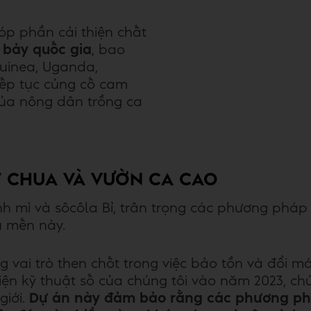
óp phần cải thiện chất
 bảy quốc gia
, bao
Guinea, Uganda,
iếp tục củng cố cam
của nông dân trồng ca
ỘT CHUA VÀ VƯỜN CA CAO
h mì và sôcôla Bỉ, trân trọng các phương pháp
u mến này.
 vai trò then chốt trong việc bảo tồn và đổi mớ
viện kỹ thuật số của chúng tôi vào năm 2023, c
giới.
Dự án này đảm bảo rằng các phương phá