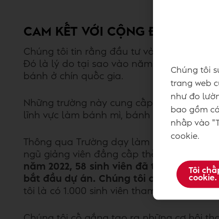
CAM KẾT VỚI CỘNG ĐỒNG: TR
Chúng tôi tin rằng đầu tư vào giáo dục l
Đó là lý do tại sao vào năm 2014, chúng 
Chúng tôi s
bánh ở chín quốc gia.
trang web củ
như đo lườn
Những trường này cung cấp nền giáo dục c
bao gồm các
lĩnh vực làm bánh mì, bánh ngọt và sô cô 
nhấp vào "T
cookie.
Thông qua Trường dạy làm bánh Bakery Sc
ngũ giảng viên đẳng cấp thế giới, đảm bảo
năm 2022, 58 sinh viên đã tốt nghiệp Tr
Tôi chấ
cookie.
bắt đầu dự án. Chúng tôi cũng tự hào 
tôi là có 1.000 sinh viên tham gia chương
Chúng tôi cố gắng tạo ra những cơ hội th