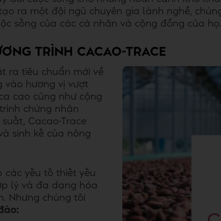
ạo ra một đội ngũ chuyên gia lành nghề, chúng 
ộc sống của các cá nhân và cộng đồng của họ
ƯƠNG TRÌNH CACAO-TRACE
t ra tiêu chuẩn mới về
 vào hương vị vượt
g ca cao cũng như cộng
trình chứng nhận
 suất, Cacao-Trace
 và sinh kế của nông
các yếu tố thiết yếu
hợp lý và đa dạng hóa
. Nhưng chúng tôi
đáo: