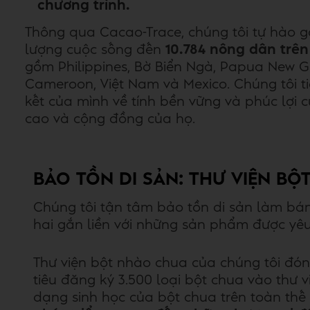
chương trình.
Thông qua Cacao-Trace, chúng tôi tự hào g
lượng cuộc sống đến
10.784 nông dân trên
gồm Philippines, Bờ Biển Ngà, Papua New 
Cameroon, Việt Nam và Mexico. Chúng tôi t
kết của mình về tính bền vững và phúc lợi 
cao và cộng đồng của họ.
BẢO TỒN DI SẢN: THƯ VIỆN B
Chúng tôi tận tâm bảo tồn di sản làm bán
hai gắn liền với những sản phẩm được yê
Thư viện bột nhào chua của chúng tôi đóng
tiêu đăng ký 3.500 loại bột chua vào thư 
dạng sinh học của bột chua trên toàn thế 