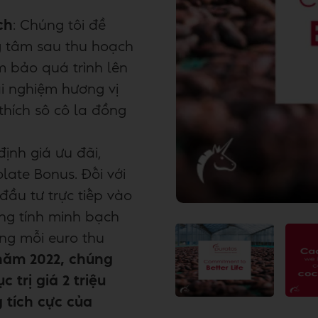
ch
: Chúng tôi đề
ng tâm sau thu hoạch
 bảo quá trình lên
i nghiệm hương vị
thích sô cô la đồng
định giá ưu đãi,
late Bonus. Đối với
đầu tư trực tiếp vào
ng tính minh bạch
ng mỗi euro thu
năm 2022, chúng
 trị giá 2 triệu
 tích cực của