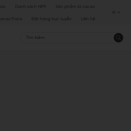
 tức
Danh sách NPP
Sản phẩm từ cacao
VI
acao-Trace
Đặt hàng trực tuyến
Liên hệ
Tìm
kiếm