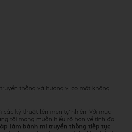
 truyền thống và hương vị có một không
i các kỹ thuật lên men tự nhiên. Với mục
húng tôi mong muốn hiểu rõ hơn về tính đa
p làm bánh mì truyền thống tiếp tục