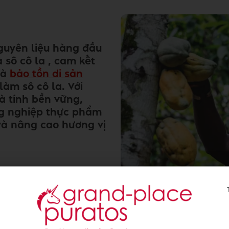
guyên liệu hàng đầu
sô cô la , cam kết
và
bảo tồn di sản
àm sô cô la. Với
và tính bền vững,
g nghiệp thực phẩm
và nâng cao hương vị