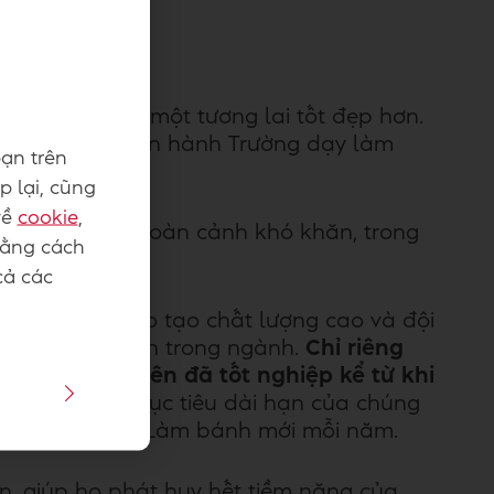
ân và tạo ra một tương lai tốt đẹp hơn.
 hiện đang vận hành Trường dạy làm
ạn trên
p lại, cũng
về
cookie
,
hững người có hoàn cảnh khó khăn, trong
Bằng cách
cả các
ương trình đào tạo chất lượng cao và đội
ết để phát triển trong ngành.
Chỉ riêng
ơn 300 sinh viên đã tốt nghiệp kể từ khi
ào năm 2022
. Mục tiêu dài hạn của chúng
p các Trường dạy Làm bánh mới mỗi năm.
n, giúp họ phát huy hết tiềm năng của