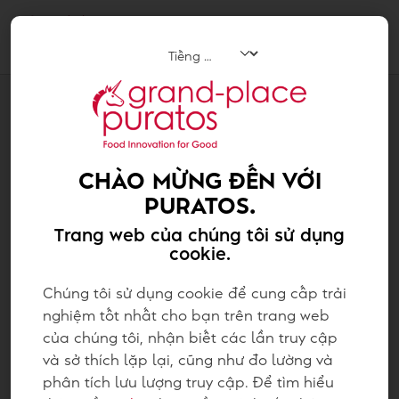
Tog
navi
TIN TỨC
RA MẮT CHƯƠNG TRÌNH CACAO-
TRACE TẠI PAPUA NEW GUINEA
CHÀO MỪNG ĐẾN VỚI
PURATOS.
Trang web của chúng tôi sử dụng
cookie.
Chúng tôi sử dụng cookie để cung cấp trải
nghiệm tốt nhất cho bạn trên trang web
của chúng tôi, nhận biết các lần truy cập
và sở thích lặp lại, cũng như đo lường và
phân tích lưu lượng truy cập. Để tìm hiểu