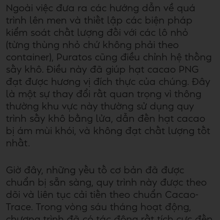
Ngoài việc đưa ra các hướng dẫn về quá
trình lên men và thiết lập các biện pháp
kiểm soát chất lượng đối với các lô nhỏ
(từng thùng nhỏ chứ không phải theo
container), Puratos cũng điều chỉnh hệ thống
sấy khô. Điều này đã giúp hạt cacao PNG
đạt được hương vị đích thực của chúng. Đây
là một sự thay đổi rất quan trọng vì thông
thường khu vực này thường sử dụng quy
trình sấy khô bằng lửa, dẫn đến hạt cacao
bị ám mùi khói, và không đạt chất lượng tốt
nhất.
Giờ đây, những yếu tố cơ bản đã được
chuẩn bị sẵn sàng, quy trình này được theo
dõi và liên tục cải tiến theo chuẩn Cacao-
Trace. Trong vòng sáu tháng hoạt động,
chương trình đã có tác động rất tích cực đến