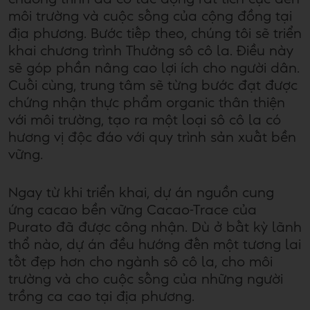
môi trường và cuộc sống của cộng đồng tại
địa phương. Bước tiếp theo, chúng tôi sẽ triển
khai chương trình Thưởng sô cô la. Điều này
sẽ góp phần nâng cao lợi ích cho người dân.
Cuối cùng, trung tâm sẽ từng bước đạt được
chứng nhận thực phẩm organic thân thiện
với môi trường, tạo ra một loại sô cô la có
hương vị độc đáo với quy trình sản xuất bền
vững.
Ngay từ khi triển khai, dự án nguồn cung
ứng cacao bền vững Cacao-Trace của
Purato đã được công nhận. Dù ở bất kỳ lãnh
thổ nào, dự án đều hướng đến một tương lai
tốt đẹp hơn cho ngành sô cô la, cho môi
trường và cho cuộc sống của những người
trồng ca cao tại địa phương.