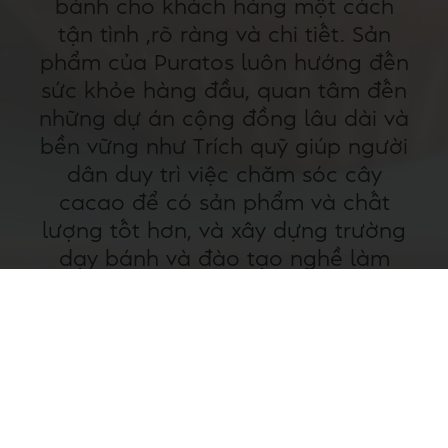
bánh cho khách hàng một cách
tận tình ,rõ ràng và chi tiết. Sản
phẩm của Puratos luôn hướng đến
sức khỏe hàng đầu, quan tâm đến
những dự án cộng đồng lâu dài và
bền vững như Trích quỹ giúp người
dân duy trì việc chăm sóc cây
cacao để có sản phẩm và chất
lượng tốt hơn, và xây dựng trường
dạy bánh và đào tạo nghề làm
bánh cho những học viên có hoàn
cảnh khó khăn có được nghề
nghiệp ổn định và bền vững.