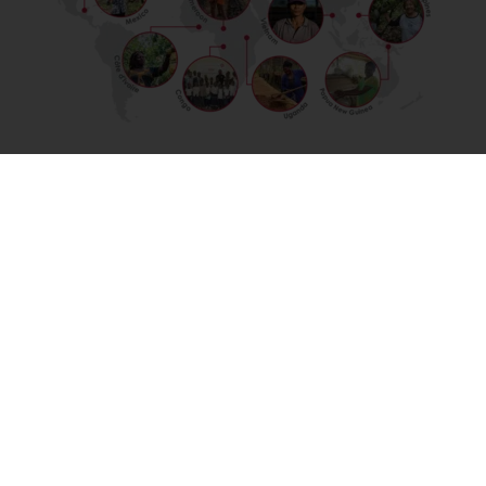
ĐẦU TƯ VÀO CÁC THẾ HỆ TƯƠNG
LAI
Thông qua các sáng kiến như
Cacao-Trace và Tổ chức Trường học
Bakery, chúng tôi tiếp tục làm việc
hướng tới một tương lai bền vững
và toàn diện hơn cho các cộng
đồng kết nối với ngành của chúng
tôi.