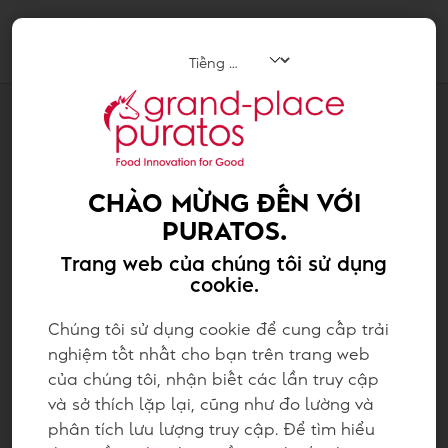
Tog
navi
CAM KẾT CỦA CHÚNG TA VỀ TÍNH BỀN VỮNG
CỘNG ĐỒNG
CHÀO MỪNG ĐẾN VỚI
PURATOS.
Trang web của chúng tôi sử dụng
cookie.
Chúng tôi sử dụng cookie để cung cấp trải
nghiệm tốt nhất cho bạn trên trang web
của chúng tôi, nhận biết các lần truy cập
và sở thích lặp lại, cũng như đo lường và
phân tích lưu lượng truy cập. Để tìm hiểu