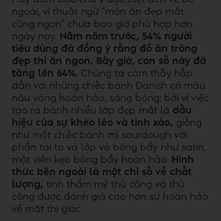
ngoài, vì thuật ngữ "món ăn đẹp mắt
cũng ngon" chưa bao giờ phù hợp hơn
ngày nay.
Năm năm trước, 54% người
tiêu dùng đã đồng ý rằng đồ ăn trông
đẹp thì ăn ngon.
Bây giờ, con số này đã
tăng lên 64%
. Chúng ta cảm thấy hấp
dẫn với những chiếc bánh Danish có màu
nâu vàng hoàn hảo, sáng bóng; bởi vì việc
tạo ra bánh nhiều lớp đẹp mắt là
dấu
hiệu của sự khéo léo và tinh xảo,
giống
như một chiếc bánh mì sourdough với
phần tai to và lớp vỏ bóng bẩy như satin,
một viên kẹo bóng bẩy hoàn hảo.
Hình
thức bên ngoài là một chỉ số về chất
lượng,
tính thẩm mỹ thủ công và thủ
công được đánh giá cao hơn sự hoàn hảo
về mặt thị giác.