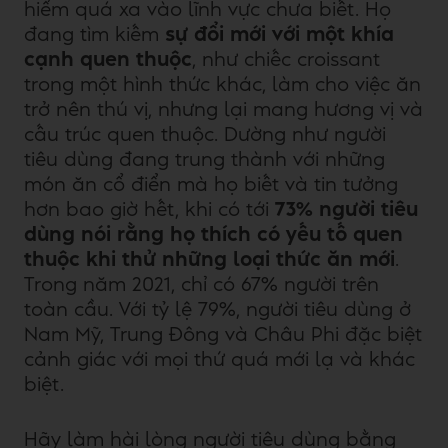
hiểm quá xa vào lĩnh vực chưa biết. Họ
đang tìm kiếm
sự đổi mới với một khía
cạnh quen thuộc
, như chiếc croissant
trong một hình thức khác, làm cho việc ăn
trở nên thú vị, nhưng lại mang hương vị và
cấu trúc quen thuộc. Dường như người
tiêu dùng đang trung thành với những
món ăn cổ điển mà họ biết và tin tưởng
hơn bao giờ hết, khi có tới
73% người tiêu
dùng nói rằng họ thích có yếu tố quen
thuộc khi thử những loại thức ăn mới
.
Trong năm 2021, chỉ có 67% người trên
toàn cầu. Với tỷ lệ 79%, người tiêu dùng ở
Nam Mỹ, Trung Đông và Châu Phi đặc biệt
cảnh giác với mọi thứ quá mới lạ và khác
biệt.
Hãy làm hài lòng người tiêu dùng bằng