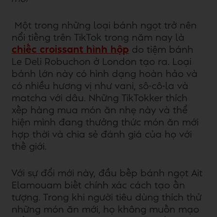
Một trong những loại bánh ngọt trở nên
nổi tiếng trên TikTok trong năm nay là
chiếc croissant hình hộp
do tiệm bánh
Le Deli Robuchon ở London tạo ra. Loại
bánh lớn này có hình dạng hoàn hảo và
có nhiều hương vị như vani, sô-cô-la và
matcha với dâu. Những TikTokker thích
xếp hàng mua món ăn nhẹ này và thể
hiện mình đang thưởng thức món ăn mới
hợp thời và chia sẻ đánh giá của họ với
thế giới.
Với sự đổi mới này, đầu bếp bánh ngọt Ait
Elamouam biết chính xác cách tạo ấn
tượng. Trong khi người tiêu dùng thích thử
những món ăn mới, họ không muốn mạo