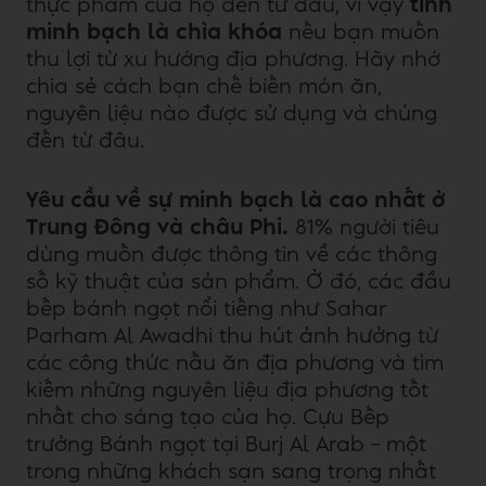
thực phẩm của họ đến từ đâu, vì vậy
tính
minh bạch là chìa khóa
nếu bạn muốn
thu lợi từ xu hướng địa phương. Hãy nhớ
chia sẻ cách bạn chế biến món ăn,
nguyên liệu nào được sử dụng và chúng
đến từ đâu.
Yêu cầu về sự minh bạch là cao nhất ở
Trung Đông và châu Phi.
81% người tiêu
dùng muốn được thông tin về các thông
số kỹ thuật của sản phẩm. Ở đó, các đầu
bếp bánh ngọt nổi tiếng như Sahar
Parham Al Awadhi thu hút ảnh hưởng từ
các công thức nấu ăn địa phương và tìm
kiếm những nguyên liệu địa phương tốt
nhất cho sáng tạo của họ. Cựu Bếp
trưởng Bánh ngọt tại Burj Al Arab – một
trong những khách sạn sang trọng nhất