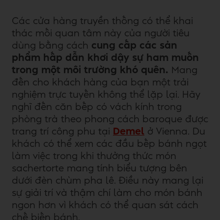
Các cửa hàng truyền thống có thể khai
thác mối quan tâm này của người tiêu
dùng bằng cách
cung cấp các sản
phẩm hấp dẫn khơi dậy sự ham muốn
trong một môi trường khó quên.
Mang
đến cho khách hàng của bạn một trải
nghiệm trực tuyến không thể lặp lại. Hãy
nghĩ đến căn bếp có vách kính trong
phòng trà theo phong cách baroque được
trang trí công phu tại
Demel
ở Vienna. Du
khách có thể xem các đầu bếp bánh ngọt
làm việc trong khi thưởng thức món
sachertorte mang tính biểu tượng bên
dưới đèn chùm pha lê. Điều này mang lại
sự giải trí và thậm chí làm cho món bánh
ngon hơn vì khách có thể quan sát cách
chế biến bánh.