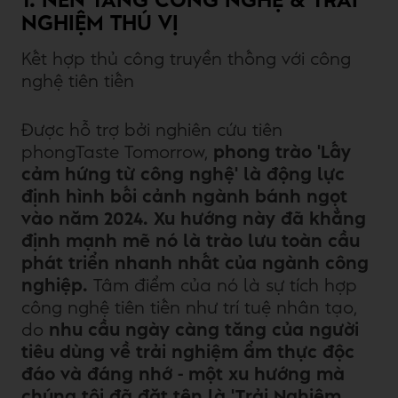
1. NỀN TẢNG CÔNG NGHỆ & TRẢI
NGHIỆM THÚ VỊ
Kết hợp thủ công truyền thống với công
nghệ tiên tiến
Được hỗ trợ bởi nghiên cứu tiên
phongTaste Tomorrow,
phong trào 'Lấy
cảm hứng từ công nghệ' là động lực
định hình bối cảnh ngành bánh ngọt
vào năm 2024. Xu hướng này đã khẳng
định mạnh mẽ nó là trào lưu toàn cầu
phát triển nhanh nhất của ngành công
nghiệp.
Tâm điểm của nó là sự tích hợp
công nghệ tiên tiến như trí tuệ nhân tạo,
do
nhu cầu ngày càng tăng của người
tiêu dùng về trải nghiệm ẩm thực độc
đáo và đáng nhớ - một xu hướng mà
chúng tôi đã đặt tên là 'Trải Nghiệm