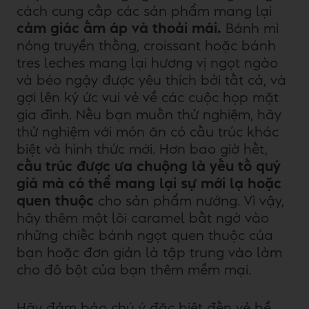
cách cung cấp các sản phẩm mang lại
cảm giác ấm áp và thoải mái.
Bánh mì
nóng truyền thống, croissant hoặc bánh
tres leches mang lại hương vị ngọt ngào
và béo ngậy được yêu thích bởi tất cả, và
gợi lên ký ức vui vẻ về các cuộc họp mặt
gia đình. Nếu bạn muốn thử nghiệm, hãy
thử nghiệm với món ăn có cấu trúc khác
biệt và hình thức mới. Hơn bao giờ hết,
cấu trúc được ưa chuộng là yếu tố quý
giá mà có thể mang lại sự mới lạ hoặc
quen thuộc
cho sản phẩm nướng. Vì vậy,
hãy thêm một lõi caramel bất ngờ vào
những chiếc bánh ngọt quen thuộc của
bạn hoặc đơn giản là tập trung vào làm
cho đô bột của bạn thêm mềm mại.
Hãy đảm bảo chú ý đặc biệt đến vẻ bề