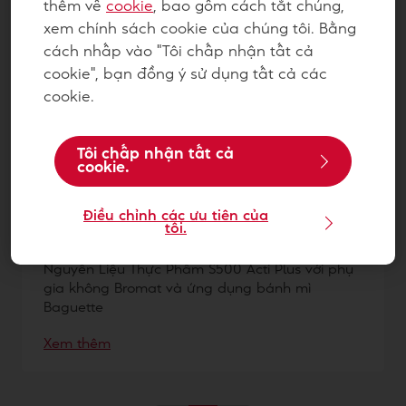
1
item
thêm về
cookie
, bao gồm cách tắt chúng,
xem chính sách cookie của chúng tôi. Bằng
cách nhấp vào "Tôi chấp nhận tất cả
cookie", bạn đồng ý sử dụng tất cả các
cookie.
Tôi chấp nhận tất cả
cookie.
Nguyên liệu S500 Acti Plus 1kg -
Điều chỉnh các ưu tiên của
tôi.
4116077
Nguyên Liệu Thực Phẩm S500 Acti Plus với phụ
gia không Bromat và ứng dụng bánh mì
Baguette
Xem thêm